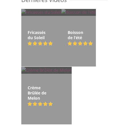
Fricassés
Boisson
du Soleil
de l’été
Crème
Brûlée de
Melon