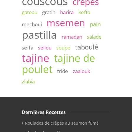
couscous
crêpes
gateau
gratin
harira
kefta
msemen
pain
mechoui
pastilla
ramadan
salade
taboulé
seffa
sellou
soupe
tajine
tajine de
poulet
tride
zaalouk
zlabia
Dernières Recettes
Roulades de crêpes au saumon fumé