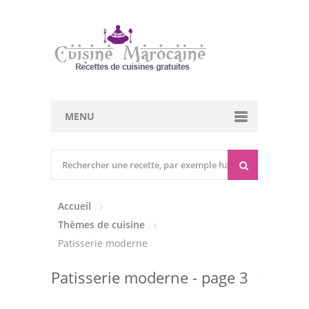
MENU
Cuisine marocaine
Entrées Chaudes
Accueil
Entrées Froides
Thèmes de cuisine
Tajines
Patisserie moderne
Couscous
Patisserie moderne - page 3
Viandes