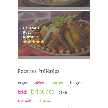
Couscous
Royal
Marocain
Recettes Préférées
argan
baklawa
batbout
beignet
briouate
brick
cake
chebakia
chorba