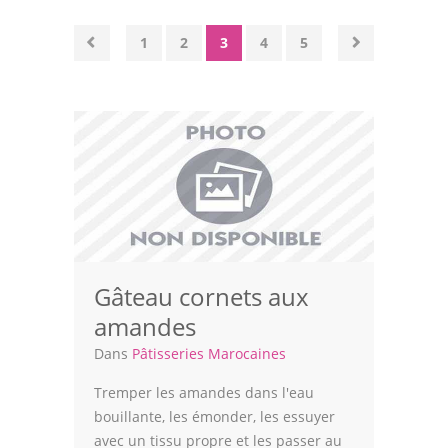
Volailles
1
2
3
4
5
Cuisines Orientales
Pâtisseries Orientales
Recettes marocaine
Cuisine Algérienne
Cuisine Tunisienne
Cuisine Juive
Gâteau cornets aux
Cuisine Libanaise
amandes
Articles
Dans
Pâtisseries Marocaines
Actualités
Tremper les amandes dans l'eau
bouillante, les émonder, les essuyer
Astuces de cuisine
avec un tissu propre et les passer au