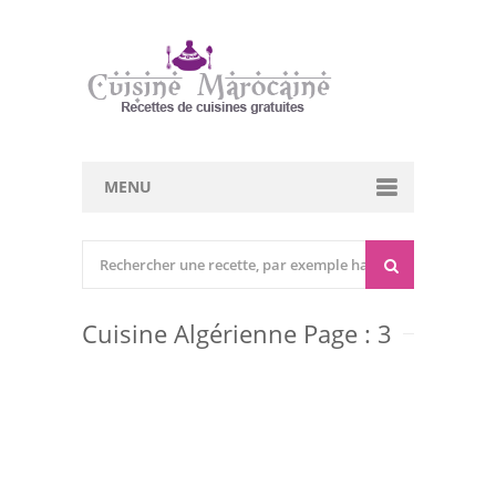
MENU
Cuisine marocaine
Entrées Chaudes
Cuisine Algérienne Page : 3
Entrées Froides
Tajines
Couscous
Viandes