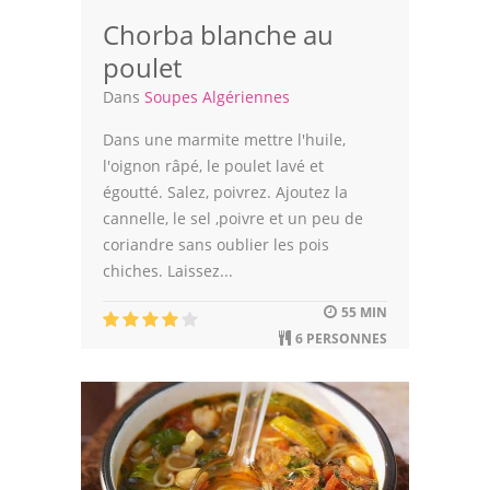
Volailles
Chorba blanche au
Cuisines Orientales
poulet
Dans
Soupes Algériennes
Pâtisseries Orientales
Dans une marmite mettre l'huile,
Recettes marocaine
l'oignon râpé, le poulet lavé et
égoutté. Salez, poivrez. Ajoutez la
Cuisine Algérienne
cannelle, le sel ,poivre et un peu de
Cuisine Tunisienne
coriandre sans oublier les pois
chiches. Laissez...
Cuisine Juive
55 MIN
Cuisine Libanaise
6 PERSONNES
Articles
Actualités
Astuces de cuisine