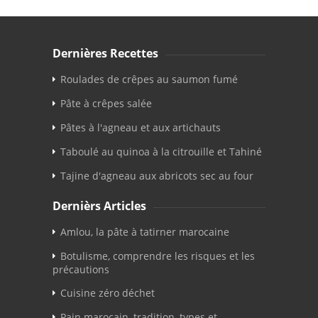
Dernières Recettes
Roulades de crêpes au saumon fumé
Pâte à crêpes salée
Pâtes à l'agneau et aux artichauts
Taboulé au quinoa à la citrouille et Tahiné
Tajine d'agneau aux abricots sec au four
Dernièrs Articles
Amlou, la pâte à tatirner marocaine
Botulisme, comprendre les risques et les
précautions
Cuisine zéro déchet
Pain marocain, tradition, types et