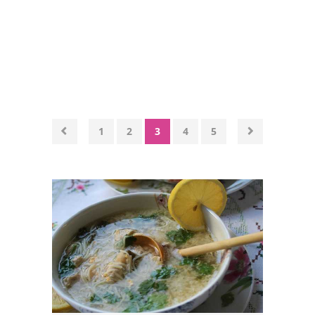
Volailles
Poissons
Soupes
Pâtisseries
1
2
3
4
5
Epices
Recettes Marocaine
Couscous
Tajines
Viandes
Poissons