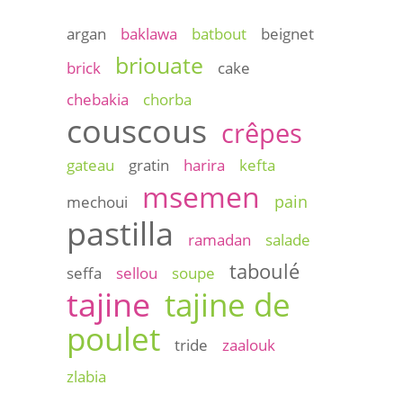
argan
baklawa
batbout
beignet
briouate
brick
cake
chebakia
chorba
couscous
crêpes
gateau
gratin
harira
kefta
msemen
pain
mechoui
pastilla
ramadan
salade
taboulé
seffa
sellou
soupe
tajine
tajine de
poulet
tride
zaalouk
zlabia