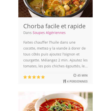
Leçons de cuisine
Fêtes Religieuses
Chorba facile et rapide
Chefs
Dans
Soupes Algériennes
Forum
Faites chauffer l’huile dans une
cocotte, mettez-y la viande à dorer de
Thèmes
tous côtés puis ajoutez l’oignon et
courgette. Mélangez 2 min. Ajoutez les
Espace Personnel
tomates, les pois chiches égouttés, le...
45 MIN
4 PERSONNES