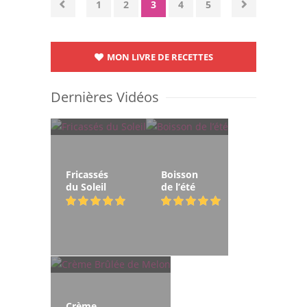
1
2
3
4
5
MON LIVRE DE RECETTES
Dernières Vidéos
Fricassés
Boisson
du Soleil
de l’été
Crème