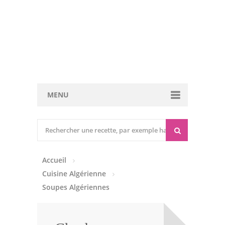
MENU
Cuisine marocaine
Entrées Chaudes
Accueil
Entrées Froides
Cuisine Algérienne
Tajines
Soupes Algériennes
Couscous