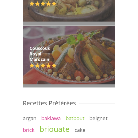
Couscous
Royal
Marocain
Recettes Préférées
argan
baklawa
batbout
beignet
briouate
brick
cake