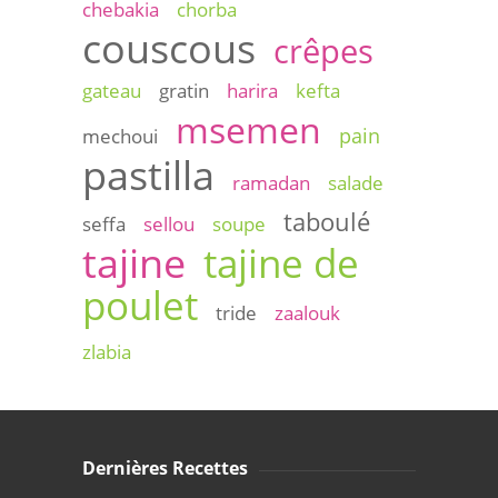
chebakia
chorba
couscous
crêpes
gateau
gratin
harira
kefta
msemen
pain
mechoui
pastilla
ramadan
salade
taboulé
seffa
sellou
soupe
tajine
tajine de
poulet
tride
zaalouk
zlabia
Dernières Recettes