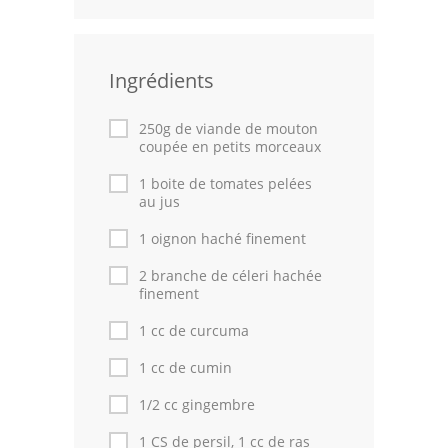
Volailles
Cuisines Orientales
Ingrédients
Pâtisseries Orientales
250g de viande de mouton
coupée en petits morceaux
Recettes marocaine
1 boite de tomates pelées
Cuisine Algérienne
au jus
1 oignon haché finement
Cuisine Tunisienne
2 branche de céleri hachée
Cuisine Juive
finement
Cuisine Libanaise
1 cc de curcuma
1 cc de cumin
Articles
1/2 cc gingembre
Actualités
1 CS de persil, 1 cc de ras