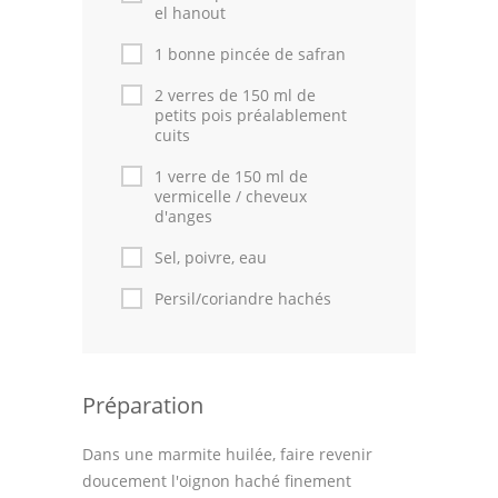
Astuces de cuisine
el hanout
1 bonne pincée de safran
Leçons de cuisine
2 verres de 150 ml de
Fêtes Religieuses
petits pois préalablement
cuits
Chefs
1 verre de 150 ml de
vermicelle / cheveux
Forum
d'anges
Thèmes
Sel, poivre, eau
Espace Personnel
Persil/coriandre hachés
Préparation
Dans une marmite huilée, faire revenir
doucement l'oignon haché finement