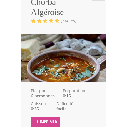
Chorba
Viandes
Algéroise
Volailles
(2 votes)
Poissons
Soupes
Pâtisseries
Epices
Recettes Marocaine
Couscous
Plat pour :
Préparation :
6 personnes
0:15
Tajines
Cuisson :
Difficulté :
0:35
facile
Viandes
Poissons
IMPRIMER