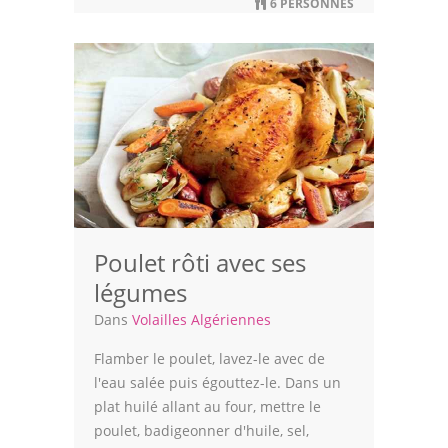
6 PERSONNES
Leçons de cuisine
Fêtes Religieuses
Chefs
Forum
Thèmes
Espace Personnel
Poulet rôti avec ses
légumes
Dans
Volailles Algériennes
Flamber le poulet, lavez-le avec de
l'eau salée puis égouttez-le. Dans un
plat huilé allant au four, mettre le
poulet, badigeonner d'huile, sel,