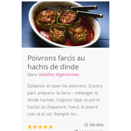
Volailles
Cuisines Orientales
Pâtisseries Orientales
Recettes marocaine
Cuisine Algérienne
Poivrons farcis au
hachis de dinde
Cuisine Tunisienne
Dans
Volailles Algériennes
Cuisine Juive
Épépiner et laver les poivrons. D'autre
Cuisine Libanaise
part, préparer la farce : mélanger la
dinde hachée, l'oignon râpé, le persil
Articles
haché, la chapelure, l'oeuf, le poivre
noir et le sel. Remplir les...
Actualités
105 MIN
Astuces de cuisine