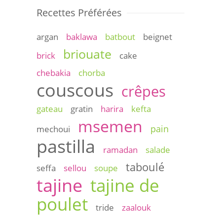
Recettes Préférées
argan
baklawa
batbout
beignet
briouate
brick
cake
chebakia
chorba
couscous
crêpes
gateau
gratin
harira
kefta
msemen
pain
mechoui
pastilla
ramadan
salade
taboulé
seffa
sellou
soupe
tajine
tajine de
poulet
tride
zaalouk