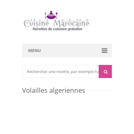
MENU
Cuisine marocaine
Entrées Chaudes
Volailles algeriennes
Entrées Froides
Tajines
Couscous
Viandes