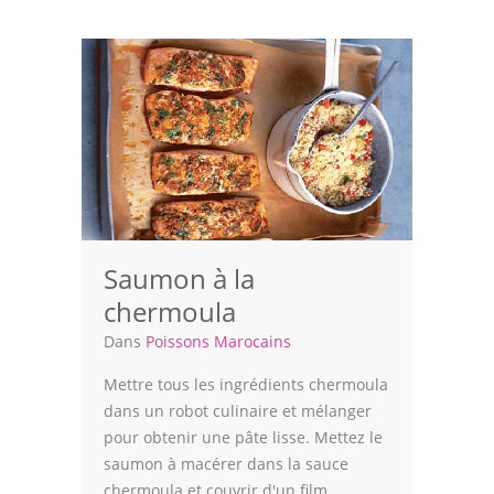
Volailles
Cuisines Orientales
Pâtisseries Orientales
Recettes marocaine
Cuisine Algérienne
Cuisine Tunisienne
Saumon à la
Cuisine Juive
chermoula
Cuisine Libanaise
Dans
Poissons Marocains
Mettre tous les ingrédients chermoula
Articles
dans un robot culinaire et mélanger
Actualités
pour obtenir une pâte lisse. Mettez le
saumon à macérer dans la sauce
Astuces de cuisine
chermoula et couvrir d'un film