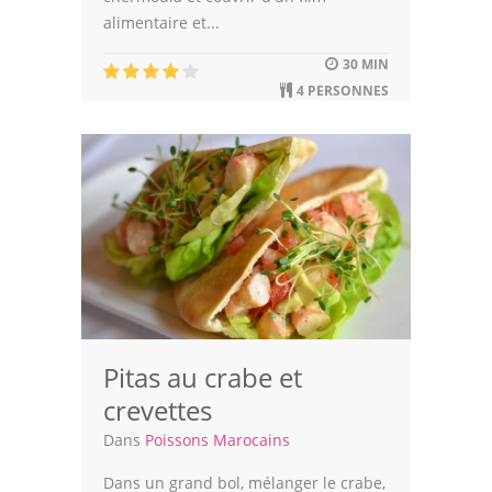
alimentaire et...
Leçons de cuisine
30 MIN
Fêtes Religieuses
4 PERSONNES
Chefs
Forum
Thèmes
Espace Personnel
Pitas au crabe et
crevettes
Dans
Poissons Marocains
Dans un grand bol, mélanger le crabe,