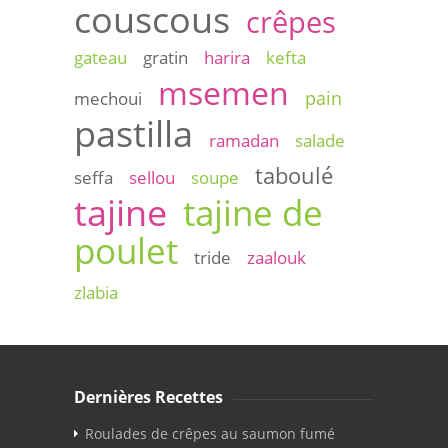
couscous
crêpes
gateau
gratin
harira
kefta
msemen
pain
mechoui
pastilla
ramadan
salade
taboulé
seffa
sellou
soupe
tajine
tajine de
poulet
tride
zaalouk
zlabia
Dernières Recettes
Roulades de crêpes au saumon fumé