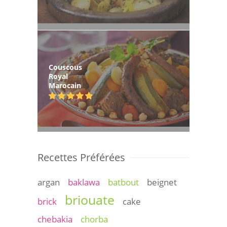
Couscous
Royal
Marocain
Recettes Préférées
argan
baklawa
batbout
beignet
briouate
brick
cake
chebakia
chorba