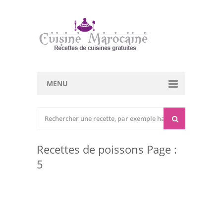
MENU
Cuisine marocaine
Entrées Chaudes
Recettes de poissons Page :
Entrées Froides
5
Tajines
Couscous
Viandes