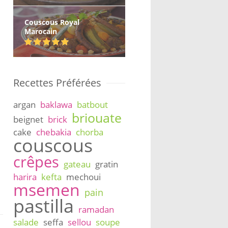
Couscous Royal
Marocain
Recettes Préférées
argan
baklawa
batbout
briouate
beignet
brick
cake
chebakia
chorba
couscous
crêpes
gateau
gratin
harira
kefta
mechoui
msemen
pain
pastilla
ramadan
salade
seffa
sellou
soupe