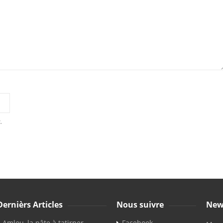
.
Dernièrs Articles
Nous suivre
New
Amlou, la pâte à tatirner
Facebook