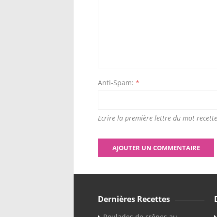
Anti-Spam:
*
Ecrire la première lettre du mot recette
Dernières Recettes
Roulades de crêpes au