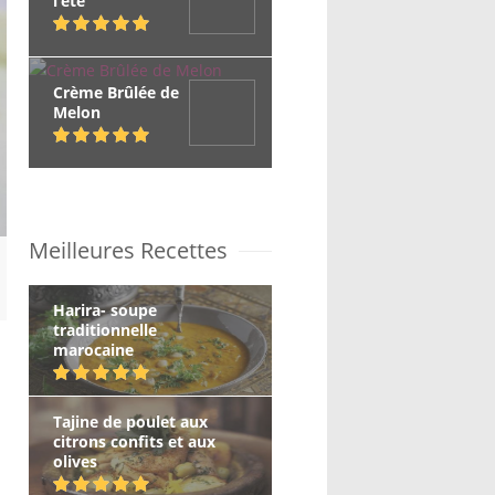
l’été
Crème Brûlée de
Melon
Meilleures Recettes
Harira- soupe
traditionnelle
marocaine
Tajine de poulet aux
citrons confits et aux
olives