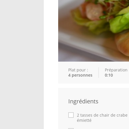
Plat pour :
Préparation 
4 personnes
0:10
Ingrédients
2 tasses de chair de crabe
émietté