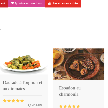
Ajouter à mon livre
rest
Recettes en vidéo
.
Daurade à l'oignon et
Espadon au
aux tomates
charmoula
45 MIN