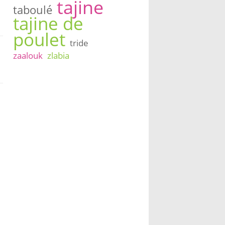
tajine
taboulé
tajine de
poulet
tride
zaalouk
zlabia