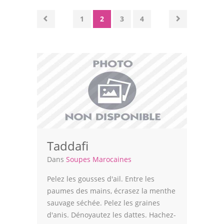
Volailles
1
2
3
4
Cuisines Orientales
Pâtisseries Orientales
Recettes marocaine
Cuisine Algérienne
Cuisine Tunisienne
Cuisine Juive
Taddafi
Cuisine Libanaise
Dans
Soupes Marocaines
Articles
Pelez les gousses d'ail. Entre les
paumes des mains, écrasez la menthe
Actualités
sauvage séchée. Pelez les graines
d'anis. Dénoyautez les dattes. Hachez-
Astuces de cuisine