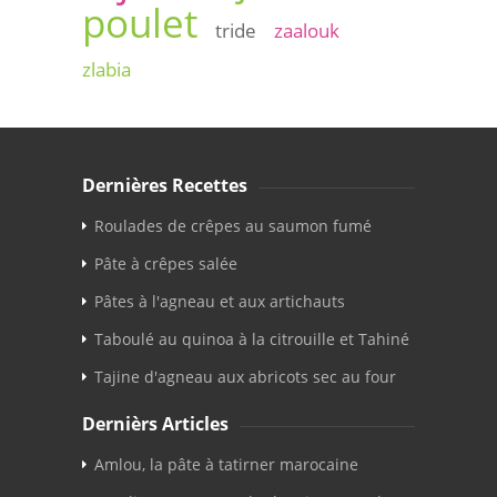
poulet
tride
zaalouk
zlabia
Dernières Recettes
Roulades de crêpes au saumon fumé
Pâte à crêpes salée
Pâtes à l'agneau et aux artichauts
Taboulé au quinoa à la citrouille et Tahiné
Tajine d'agneau aux abricots sec au four
Dernièrs Articles
Amlou, la pâte à tatirner marocaine