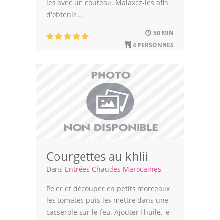
les avec un couteau. Malaxez-les afin
d'obtenir...
Leçons de cuisine
50 MIN
Fêtes Religieuses
4 PERSONNES
Chefs
Forum
Thèmes
Espace Personnel
Courgettes au khlii
Dans
Entrées Chaudes Marocaines
Peler et découper en petits morceaux
les tomates puis les mettre dans une
casserole sur le feu. Ajouter l'huile, le