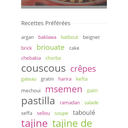
Recettes Préférées
argan
baklawa
batbout
beignet
briouate
brick
cake
chebakia
chorba
couscous
crêpes
gateau
gratin
harira
kefta
msemen
pain
mechoui
pastilla
ramadan
salade
taboulé
seffa
sellou
soupe
tajine
tajine de