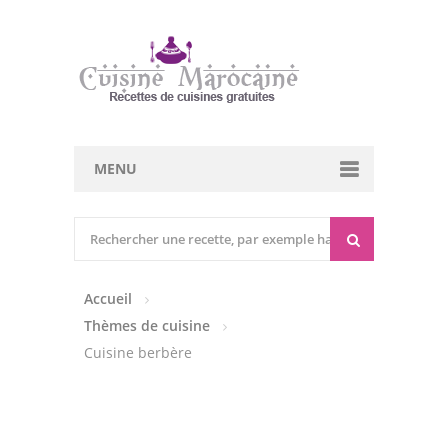
MENU
Cuisine marocaine
Entrées Chaudes
Accueil
Entrées Froides
Thèmes de cuisine
Tajines
Cuisine berbère
Couscous
Viandes