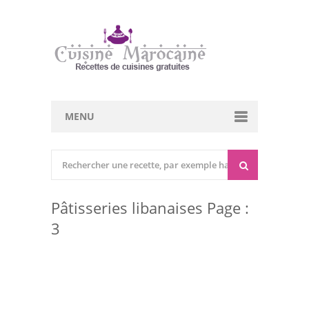
MENU
Cuisine marocaine
Entrées Chaudes
Pâtisseries libanaises Page :
Entrées Froides
3
Tajines
Couscous
Viandes