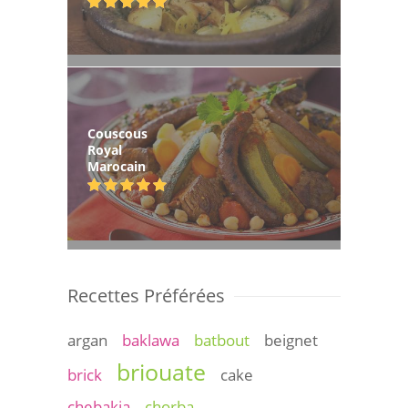
Couscous
Royal
Marocain
Recettes Préférées
argan
baklawa
batbout
beignet
briouate
brick
cake
chebakia
chorba