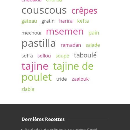
couscous
crêpes
gateau
gratin
harira
kefta
msemen
pain
mechoui
pastilla
ramadan
salade
taboulé
seffa
sellou
soupe
tajine
tajine de
poulet
tride
zaalouk
zlabia
Dernières Recettes
Roulades de crêpes au saumon fumé