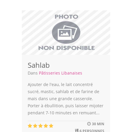
Volailles
Cuisines Orientales
Pâtisseries Orientales
Recettes marocaine
Cuisine Algérienne
Sahlab
Cuisine Tunisienne
Dans
Pâtisseries Libanaises
Cuisine Juive
Ajouter de l'eau, le lait concentré
Cuisine Libanaise
sucré, mastic, sahlab et de farine de
maïs dans une grande casserole.
Articles
Porter à ébullition, puis laisser mijoter
pendant 7-10 minutes en remuant...
Actualités
30 MIN
Astuces de cuisine
6 PERSONNES