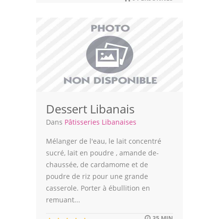
Leçons de cuisine
Fêtes Religieuses
Chefs
Forum
Thèmes
Dessert Libanais
Espace Personnel
Dans
Pâtisseries Libanaises
Mélanger de l'eau, le lait concentré
sucré, lait en poudre , amande de-
chaussée, de cardamome et de
poudre de riz pour une grande
casserole. Porter à ébullition en
remuant...
35 MIN