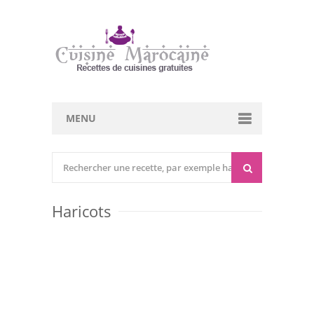
MENU
Cuisine marocaine
Entrées Chaudes
Haricots
Entrées Froides
Tajines
Couscous
Viandes