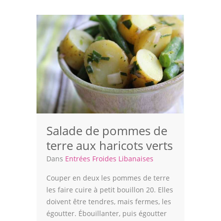
Volailles
Cuisines Orientales
Pâtisseries Orientales
Recettes marocaine
Cuisine Algérienne
Cuisine Tunisienne
Salade de pommes de
Cuisine Juive
terre aux haricots verts
Cuisine Libanaise
Dans
Entrées Froides Libanaises
Articles
Couper en deux les pommes de terre
les faire cuire à petit bouillon 20. Elles
Actualités
doivent être tendres, mais fermes, les
égoutter. Ébouillanter, puis égoutter
Astuces de cuisine