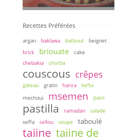
Recettes Préférées
argan
baklawa
batbout
beignet
briouate
brick
cake
chebakia
chorba
couscous
crêpes
gateau
gratin
harira
kefta
msemen
pain
mechoui
pastilla
ramadan
salade
taboulé
seffa
sellou
soupe
tajine
tajine de