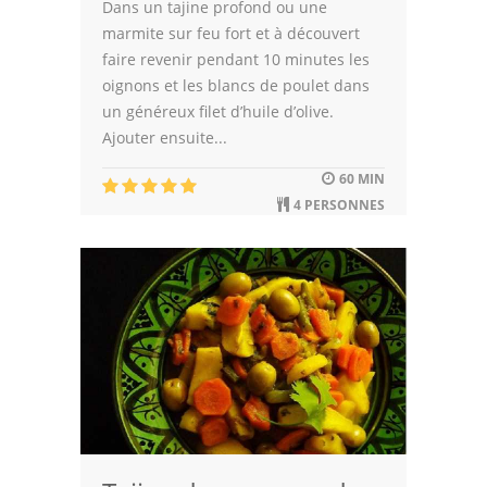
Dans un tajine profond ou une
marmite sur feu fort et à découvert
faire revenir pendant 10 minutes les
oignons et les blancs de poulet dans
un généreux filet d’huile d’olive.
Ajouter ensuite...
60 MIN
4 PERSONNES