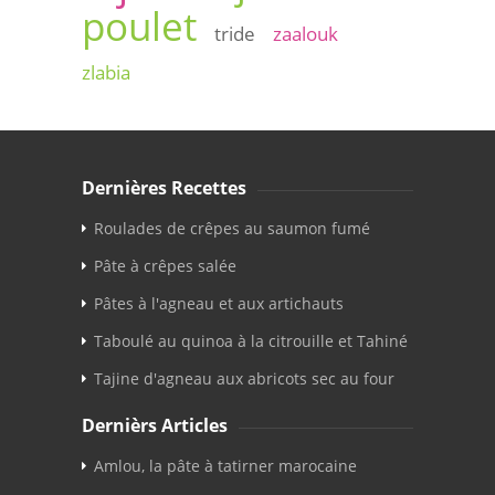
poulet
tride
zaalouk
zlabia
Dernières Recettes
Roulades de crêpes au saumon fumé
Pâte à crêpes salée
Pâtes à l'agneau et aux artichauts
Taboulé au quinoa à la citrouille et Tahiné
Tajine d'agneau aux abricots sec au four
Dernièrs Articles
Amlou, la pâte à tatirner marocaine