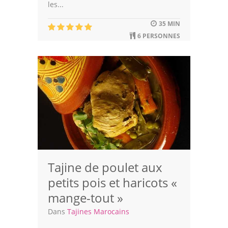
les...
Leçons de cuisine
35 MIN
6 PERSONNES
Fêtes Religieuses
Chefs
Forum
Thèmes
Espace Personnel
Tajine de poulet aux
petits pois et haricots «
mange-tout »
Dans
Tajines Marocains