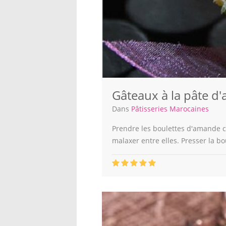
Gâteaux à la pâte d
Dans
Pâtisseries Marocaines
Prendre les boulettes d'amande co
malaxer entre elles. Presser la bo