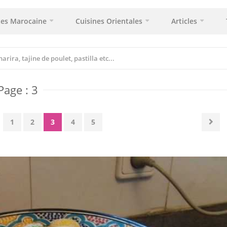
tes Marocaine
Cuisines Orientales
Articles
Page : 3
1
2
3
4
5