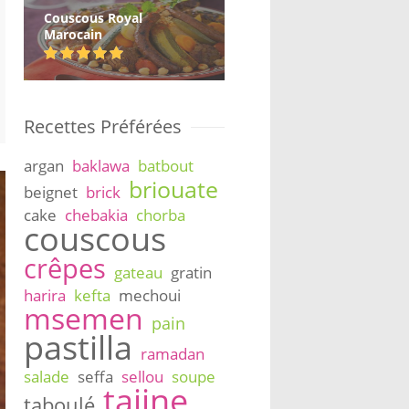
Couscous Royal
Marocain
Recettes Préférées
argan
baklawa
batbout
briouate
beignet
brick
cake
chebakia
chorba
couscous
crêpes
gateau
gratin
harira
kefta
mechoui
msemen
pain
pastilla
ramadan
salade
seffa
sellou
soupe
tajine
taboulé