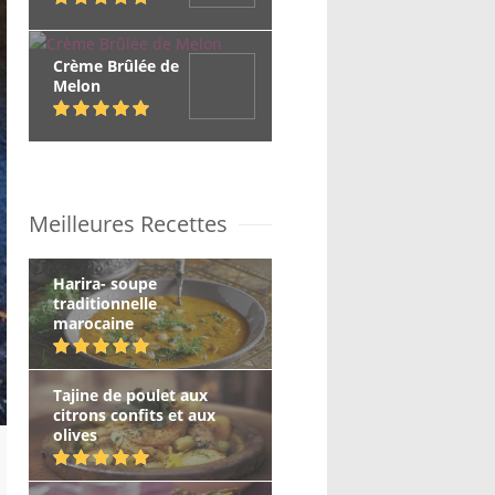
Crème Brûlée de
Melon
Meilleures Recettes
Harira- soupe
traditionnelle
marocaine
Tajine de poulet aux
citrons confits et aux
olives