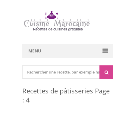
MENU
Cuisine marocaine
Entrées Chaudes
Recettes de pâtisseries Page
Entrées Froides
: 4
Tajines
Couscous
Viandes