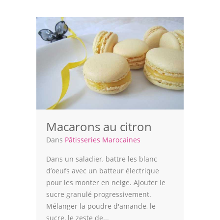
Volailles
Cuisines Orientales
Pâtisseries Orientales
Recettes marocaine
Cuisine Algérienne
Cuisine Tunisienne
Macarons au citron
Cuisine Juive
Dans
Pâtisseries Marocaines
Cuisine Libanaise
Dans un saladier, battre les blanc
d’oeufs avec un batteur électrique
Articles
pour les monter en neige. Ajouter le
Actualités
sucre granulé progressivement.
Mélanger la poudre d'amande, le
Astuces de cuisine
sucre, le zeste de...