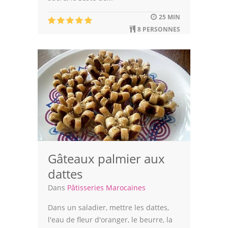
Leçons de cuisine
25 MIN
8 PERSONNES
Fêtes Religieuses
Chefs
Forum
Thèmes
Espace Personnel
Gâteaux palmier aux
dattes
Dans
Pâtisseries Marocaines
Dans un saladier, mettre les dattes,
l'eau de fleur d'oranger, le beurre, la