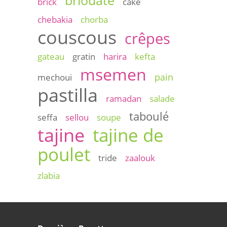
brick
cake
chebakia
chorba
couscous
crêpes
gateau
gratin
harira
kefta
msemen
pain
mechoui
pastilla
ramadan
salade
taboulé
seffa
sellou
soupe
tajine
tajine de
poulet
tride
zaalouk
zlabia