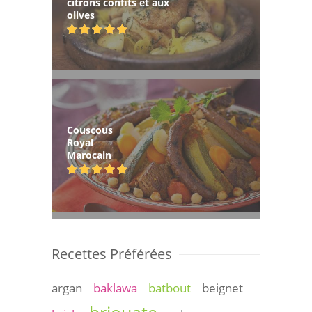
citrons confits et aux
olives
Couscous
Royal
Marocain
Recettes Préférées
argan
baklawa
batbout
beignet
briouate