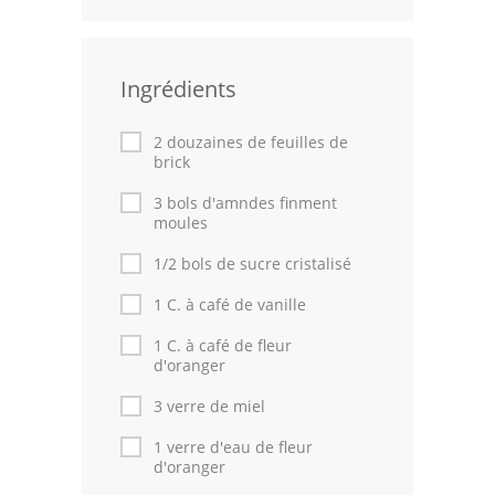
Volailles
Cuisines Orientales
Ingrédients
Pâtisseries Orientales
2 douzaines de feuilles de
brick
Recettes marocaine
3 bols d'amndes finment
Cuisine Algérienne
moules
1/2 bols de sucre cristalisé
Cuisine Tunisienne
1 C. à café de vanille
Cuisine Juive
1 C. à café de fleur
Cuisine Libanaise
d'oranger
3 verre de miel
Articles
1 verre d'eau de fleur
Actualités
d'oranger