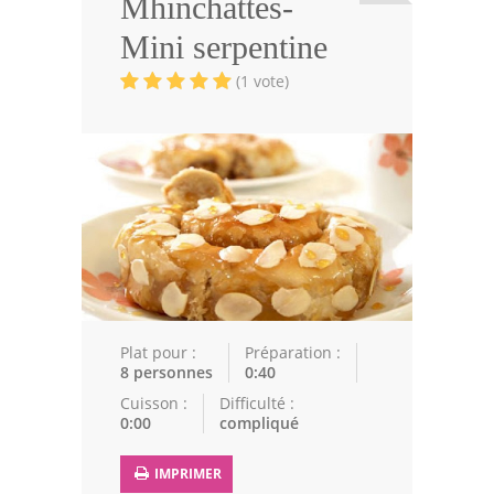
Mhinchattes-
Viandes
Mini serpentine
Volailles
(1 vote)
Poissons
Soupes
Pâtisseries
Epices
Recettes Marocaine
Couscous
Plat pour :
Préparation :
8 personnes
0:40
Tajines
Cuisson :
Difficulté :
0:00
compliqué
Viandes
Poissons
IMPRIMER