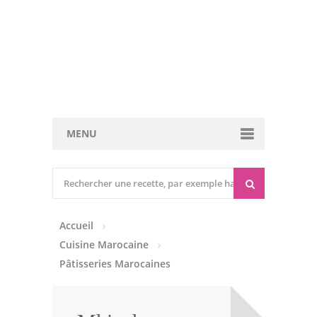
MENU
Cuisine marocaine
Entrées Chaudes
Accueil
Entrées Froides
Cuisine Marocaine
Tajines
Pâtisseries Marocaines
Couscous