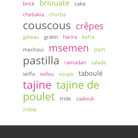
briouate
brick
cake
chebakia
chorba
couscous
crêpes
gateau
gratin
harira
kefta
msemen
pain
mechoui
pastilla
ramadan
salade
taboulé
seffa
sellou
soupe
tajine
tajine de
poulet
tride
zaalouk
zlabia