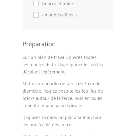
Astuces de cuisine
beurre et huile
amandes effilées
Leçons de cuisine
Fêtes Religieuses
Chefs
Préparation
Forum
Sur un plan de travail, ouvrez toutes
les feuilles de bricks, séparez-les en les
Thèmes
décalant légèrement.
Espace Personnel
Mettez un boudin de farce de 1 cm de
diamètre. Roulez ensuite les feuilles de
bricks autour de la farce, puis enroulez
la petite mhancha en spirale.
Disposez-la dans un plat allant au four
les une à côté des autre.