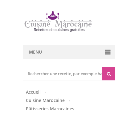
MENU
Cuisine marocaine
Entrées Chaudes
Accueil
Entrées Froides
Cuisine Marocaine
Tajines
Pâtisseries Marocaines
Couscous
Viandes