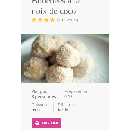
Bouchées à la
Volailles
noix de coco
Cuisines Orientales
(3 votes)
Pâtisseries Orientales
Recettes marocaine
Cuisine Algérienne
Cuisine Tunisienne
Cuisine Juive
Cuisine Libanaise
Plat pour :
Préparation :
8 personnes
0:15
Articles
Cuisson :
Difficulté :
0:00
facile
Actualités
IMPRIMER
Astuces de cuisine