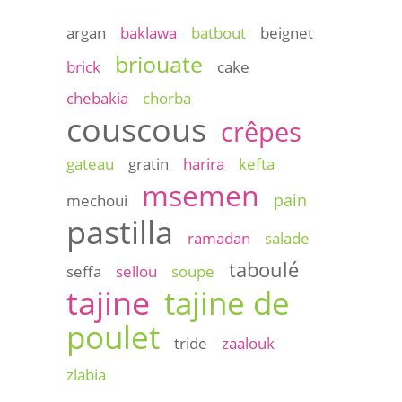
argan
baklawa
batbout
beignet
briouate
brick
cake
chebakia
chorba
couscous
crêpes
gateau
gratin
harira
kefta
msemen
pain
mechoui
pastilla
ramadan
salade
taboulé
seffa
sellou
soupe
tajine
tajine de
poulet
tride
zaalouk
zlabia