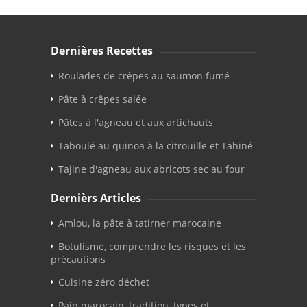
Dernières Recettes
Roulades de crêpes au saumon fumé
Pâte à crêpes salée
Pâtes à l'agneau et aux artichauts
Taboulé au quinoa à la citrouille et Tahiné
Tajine d'agneau aux abricots sec au four
Dernièrs Articles
Amlou, la pâte à tatirner marocaine
Botulisme, comprendre les risques et les
précautions
Cuisine zéro déchet
Pain marocain, tradition, types et