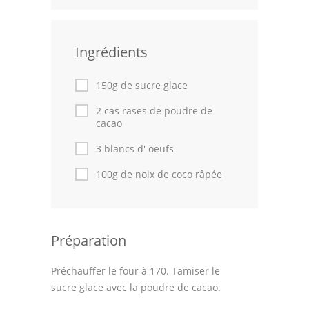
Leçons de cuisine
Ingrédients
Fêtes Religieuses
Chefs
150g de sucre glace
Forum
2 cas rases de poudre de
cacao
Thèmes
3 blancs d' oeufs
Espace Personnel
100g de noix de coco râpée
Préparation
Préchauffer le four à 170. Tamiser le
sucre glace avec la poudre de cacao.