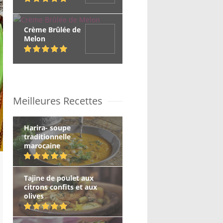
Crème Brûlée de
Melon
Meilleures Recettes
Harira- soupe
traditionnelle
marocaine
Tajine de poulet aux
citrons confits et aux
olives