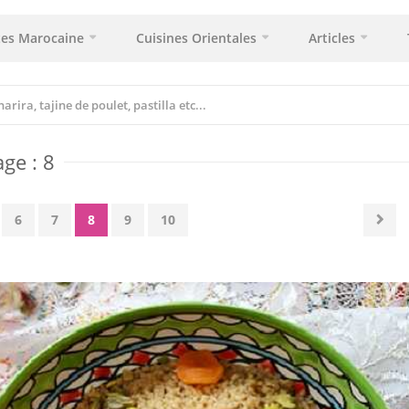
tes Marocaine
Cuisines Orientales
Articles
ge : 8
6
7
8
9
10