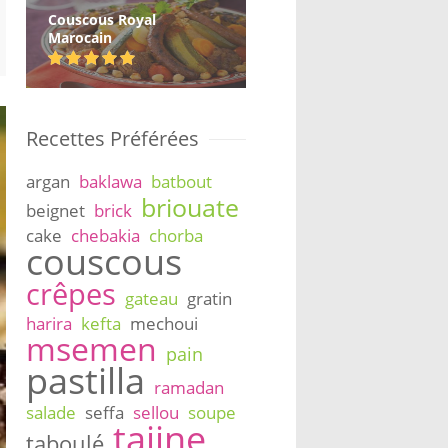
Couscous Royal
Marocain
Recettes Préférées
argan
baklawa
batbout
briouate
beignet
brick
cake
chebakia
chorba
couscous
crêpes
gateau
gratin
harira
kefta
mechoui
msemen
pain
pastilla
ramadan
salade
seffa
sellou
soupe
tajine
taboulé