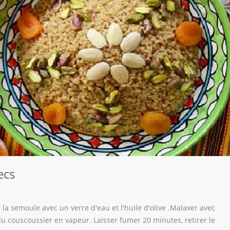
ecs
 la semoule avec un verre d'eau et l'huile d'olive .Malaxer avec
du couscoussier en vapeur. Laisser fumer 20 minutes, retirer le