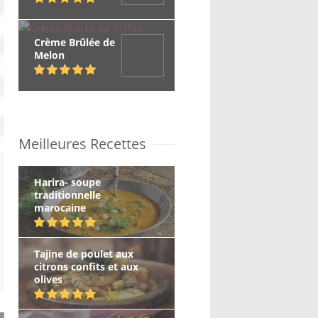
Crème Brûlée de
Melon
Meilleures Recettes
Harira- soupe
traditionnelle
marocaine
Tajine de poulet aux
citrons confits et aux
olives