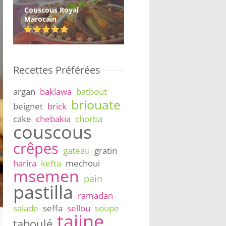
Couscous Royal
Marocain
Recettes Préférées
argan
baklawa
batbout
briouate
beignet
brick
cake
chebakia
chorba
couscous
crêpes
gateau
gratin
harira
kefta
mechoui
msemen
pain
pastilla
ramadan
salade
seffa
sellou
soupe
tajine
taboulé