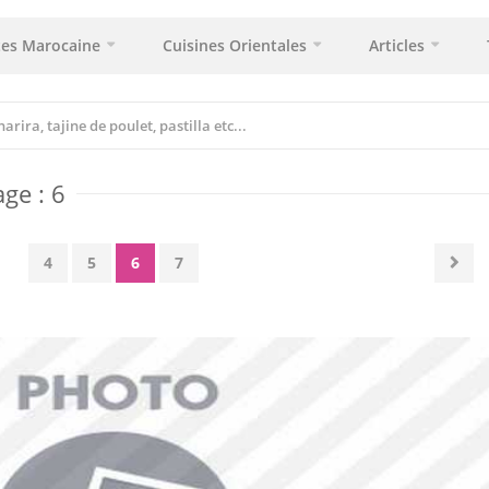
tes Marocaine
Cuisines Orientales
Articles
age : 6
4
5
6
7