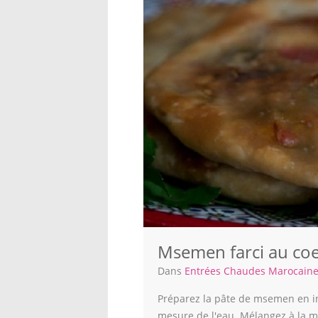
Msemen farci au co
Dans
Entrées Chaudes Marocain
Préparez la pâte de msemen en inté
mesure de l'eau. Mélangez à la ma