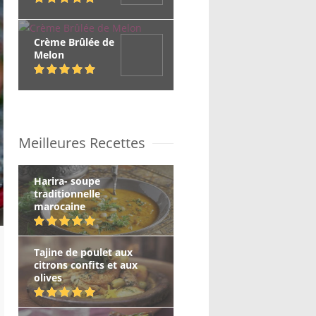
Crème Brûlée de
Melon
Meilleures Recettes
Harira- soupe
traditionnelle
marocaine
Tajine de poulet aux
citrons confits et aux
olives