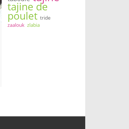
tajine de
poulet
tride
zaalouk
zlabia