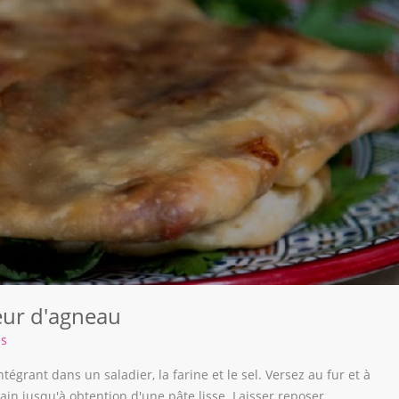
eur d'agneau
es
grant dans un saladier, la farine et le sel. Versez au fur et à
in jusqu'à obtention d'une pâte lisse. Laisser reposer...