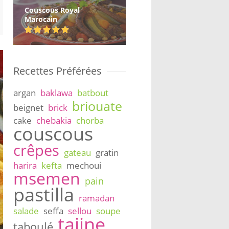
Couscous Royal
Marocain
Recettes Préférées
argan
baklawa
batbout
briouate
beignet
brick
cake
chebakia
chorba
couscous
crêpes
gateau
gratin
harira
kefta
mechoui
msemen
pain
pastilla
ramadan
salade
seffa
sellou
soupe
tajine
taboulé