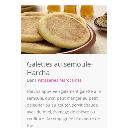
Volailles
Cuisines Orientales
Pâtisseries Orientales
Recettes marocaine
Cuisine Algérienne
Galettes au semoule-
Cuisine Tunisienne
Harcha
Dans
Pâtisseries Marocaines
Cuisine Juive
Harcha appelée également galette à la
Cuisine Libanaise
semoule, qu’on peut manger au petit
déjeuner ou au goûter, servit chaude
Articles
avec du miel, fromage de chèvre ou
Actualités
confiture. Accompagnée d'un verre de
thé...