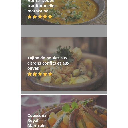
Harira- soupe
traditionnelle
marocaine
Tajine de poulet aux
citrons confits et aux
olives
Couscous
Royal
Marocain