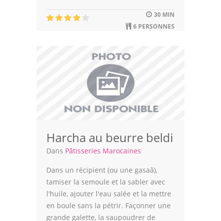
Astuces de cuisine
30 MIN
Leçons de cuisine
6 PERSONNES
Fêtes Religieuses
Chefs
Forum
Thèmes
Espace Personnel
Harcha au beurre beldi
Dans
Pâtisseries Marocaines
Dans un récipient (ou une gasaâ),
tamiser la semoule et la sabler avec
l'huile, ajouter l'eau salée et la mettre
en boule sans la pétrir. Façonner une
grande galette, la saupoudrer de