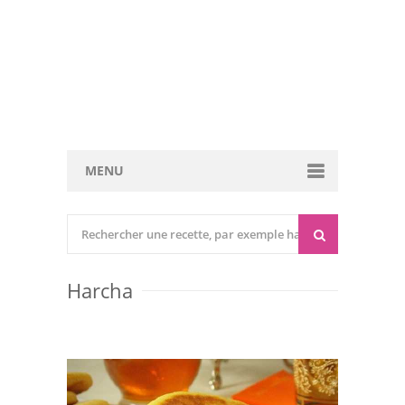
MENU
Cuisine marocaine
Entrées Chaudes
Harcha
Entrées Froides
Tajines
Couscous