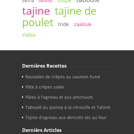
seffa
sellou
soupe
tajine
tajine de
poulet
tride
zaalouk
zlabia
Dernières Recettes
Roulades de crêpes au saumon fumé
Pâte à crêpes salée
Pâtes à l'agneau et aux artichauts
Taboulé au quinoa à la citrouille et Tahiné
Tajine d'agneau aux abricots sec au four
Dernièrs Articles