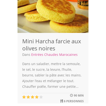
Viandes
Volailles
Poissons
Soupes
Mini Harcha farcie aux
Pâtisseries
olives noires
Epices
Dans
Entrées Chaudes Marocaines
Recettes Marocaine
Dans un saladier, mettre la semoule,
le sel, le sucre, la levure, l’huile,
Couscous
beurre, sabler la pâte avec les mains.
Ajouter l’eau et mélanger le tout.
Tajines
Chauffer poêle, former une petite...
Viandes
90 MIN
6 PERSONNES
Poissons