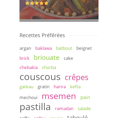
Recettes Préférées
argan
baklawa
batbout
beignet
briouate
brick
cake
chebakia
chorba
couscous
crêpes
gateau
gratin
harira
kefta
msemen
pain
mechoui
pastilla
ramadan
salade
taboulé