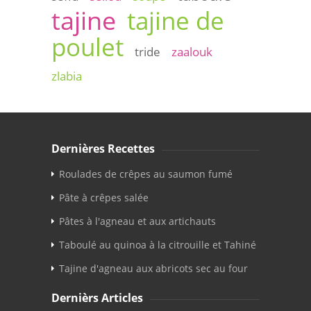
tajine
tajine de
poulet
tride
zaalouk
zlabia
Dernières Recettes
Roulades de crêpes au saumon fumé
Pâte à crêpes salée
Pâtes à l'agneau et aux artichauts
Taboulé au quinoa à la citrouille et Tahiné
Tajine d'agneau aux abricots sec au four
Dernièrs Articles