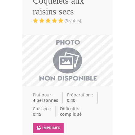
Coquelets aux
Volailles
raisins secs
Cuisines Orientales
(3 votes)
Pâtisseries Orientales
Recettes marocaine
Cuisine Algérienne
Cuisine Tunisienne
Cuisine Juive
Cuisine Libanaise
Plat pour :
Préparation :
4 personnes
0:40
Articles
Cuisson :
Difficulté :
0:45
compliqué
Actualités
IMPRIMER
Astuces de cuisine