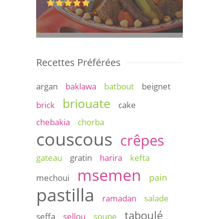
Recettes Préférées
argan
baklawa
batbout
beignet
briouate
brick
cake
chebakia
chorba
couscous
crêpes
gateau
gratin
harira
kefta
msemen
pain
mechoui
pastilla
ramadan
salade
taboulé
seffa
sellou
soupe