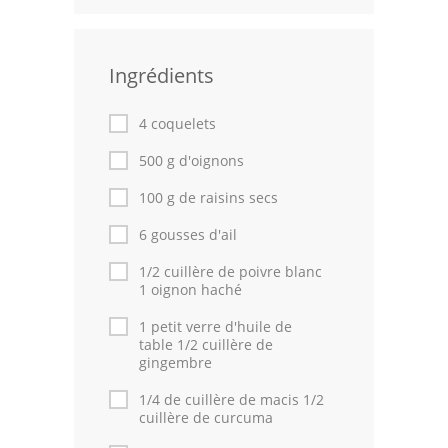
Leçons de cuisine
Ingrédients
Fêtes Religieuses
Chefs
4 coquelets
Forum
500 g d'oignons
100 g de raisins secs
Thèmes
6 gousses d'ail
Espace Personnel
1/2 cuillère de poivre blanc
1 oignon haché
1 petit verre d'huile de
table 1/2 cuillère de
gingembre
1/4 de cuillère de macis 1/2
cuillère de curcuma