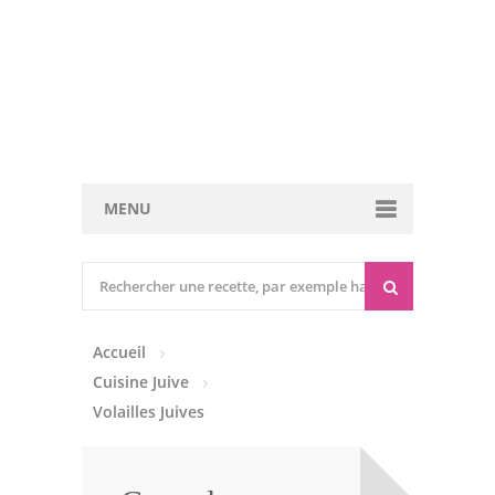
MENU
Cuisine marocaine
Entrées Chaudes
Accueil
Entrées Froides
Cuisine Juive
Tajines
Volailles Juives
Couscous