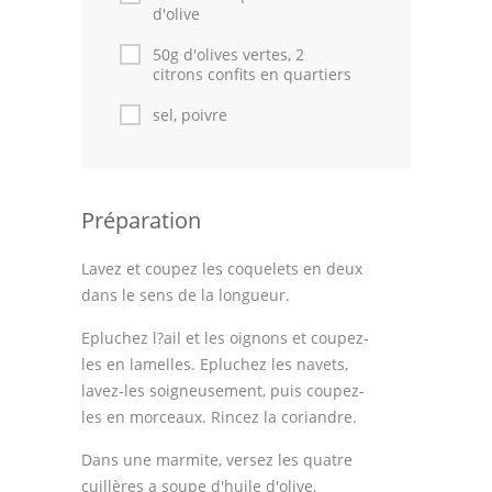
Astuces de cuisine
d'olive
50g d'olives vertes, 2
Leçons de cuisine
citrons confits en quartiers
Fêtes Religieuses
sel, poivre
Chefs
Forum
Préparation
Thèmes
Lavez et coupez les coquelets en deux
Espace Personnel
dans le sens de la longueur.
Epluchez l?ail et les oignons et coupez-
les en lamelles. Epluchez les navets,
lavez-les soigneusement, puis coupez-
les en morceaux. Rincez la coriandre.
Dans une marmite, versez les quatre
cuillères a soupe d'huile d'olive,