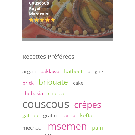
Couscous
Royal
Marocain
Recettes Préférées
argan
baklawa
batbout
beignet
briouate
brick
cake
chebakia
chorba
couscous
crêpes
gateau
gratin
harira
kefta
msemen
pain
mechoui