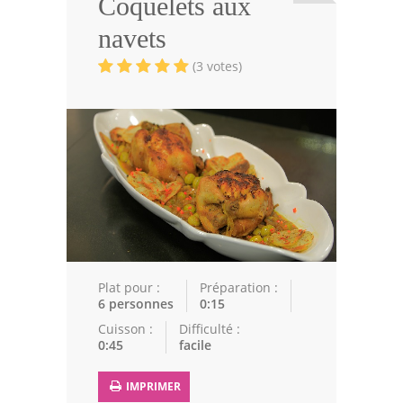
Coquelets aux
Viandes
navets
Volailles
(3 votes)
Poissons
Soupes
Pâtisseries
Epices
Recettes Marocaine
Couscous
Plat pour :
Préparation :
6 personnes
0:15
Tajines
Cuisson :
Difficulté :
0:45
facile
Viandes
Poissons
IMPRIMER