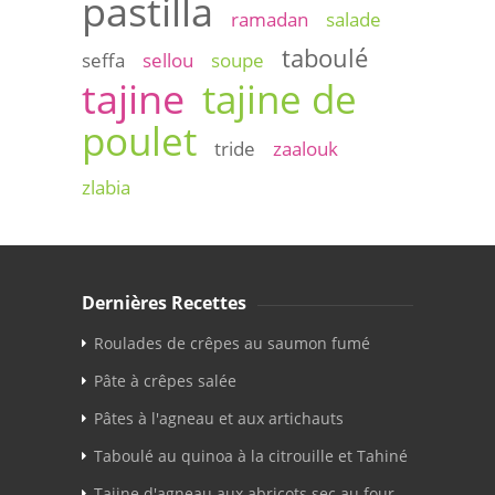
pastilla
ramadan
salade
taboulé
seffa
sellou
soupe
tajine
tajine de
poulet
tride
zaalouk
zlabia
Dernières Recettes
Roulades de crêpes au saumon fumé
Pâte à crêpes salée
Pâtes à l'agneau et aux artichauts
Taboulé au quinoa à la citrouille et Tahiné
Tajine d'agneau aux abricots sec au four