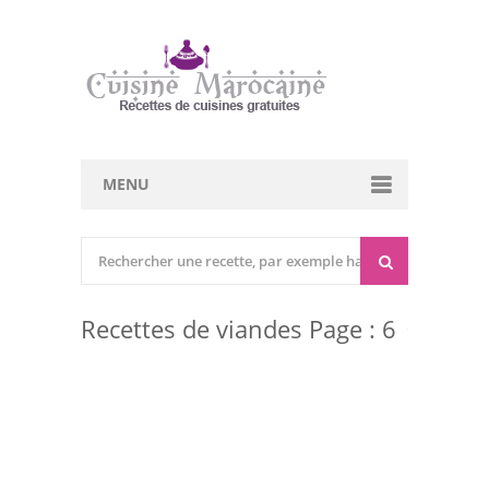
MENU
Cuisine marocaine
Entrées Chaudes
Recettes de viandes Page : 6
Entrées Froides
Tajines
Couscous
Viandes