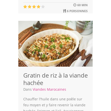
60 MIN
Leçons de cuisine
6 PERSONNES
Fêtes Religieuses
Chefs
Forum
Thèmes
Espace Personnel
Gratin de riz à la viande
hachée
Dans
Viandes Marocaines
Chauffer l'huile dans une poêle sur
feu moyen et y faire revenir la viande
hachée, l'oignon et l'ail. Assaisonner