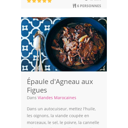
6 PERSONNES
Épaule d'Agneau aux
Figues
Dans
Viandes Marocaines
Dans un autocuiseur, mettez l'huile,
les oignons, la viande coupée en
morceaux, le sel, le poivre, la cannelle