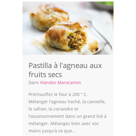
Volailles
Cuisines Orientales
Pâtisseries Orientales
Recettes marocaine
Cuisine Algérienne
Pastilla à l'agneau aux
Cuisine Tunisienne
fruits secs
Cuisine Juive
Dans
Viandes Marocaines
Cuisine Libanaise
Préchauffez le four à 200 ° C.
Mélanger l'agneau haché, la cannelle,
Articles
le safran, la coriandre et
l'assaisonnement dans un grand bol à
Actualités
mélanger. Mélangez bien avec vos
mains jusqu'à ce que...
Astuces de cuisine