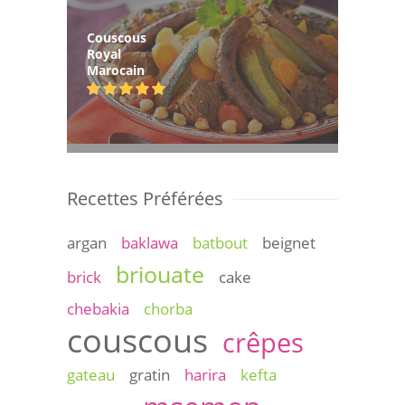
Couscous
Royal
Marocain
Recettes Préférées
argan
baklawa
batbout
beignet
briouate
brick
cake
chebakia
chorba
couscous
crêpes
gateau
gratin
harira
kefta