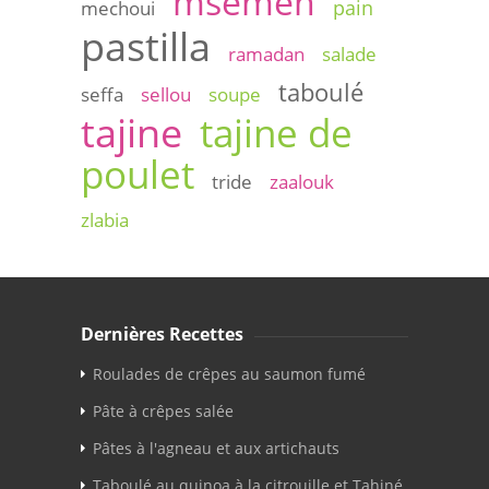
msemen
pain
mechoui
pastilla
ramadan
salade
taboulé
seffa
sellou
soupe
tajine
tajine de
poulet
tride
zaalouk
zlabia
Dernières Recettes
Roulades de crêpes au saumon fumé
Pâte à crêpes salée
Pâtes à l'agneau et aux artichauts
Taboulé au quinoa à la citrouille et Tahiné