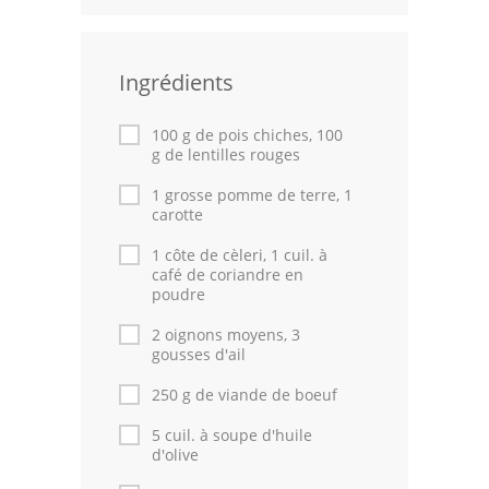
Leçons de cuisine
Ingrédients
Fêtes Religieuses
Chefs
100 g de pois chiches, 100
g de lentilles rouges
Forum
1 grosse pomme de terre, 1
carotte
Thèmes
1 côte de cèleri, 1 cuil. à
Espace Personnel
café de coriandre en
poudre
2 oignons moyens, 3
gousses d'ail
250 g de viande de boeuf
5 cuil. à soupe d'huile
d'olive