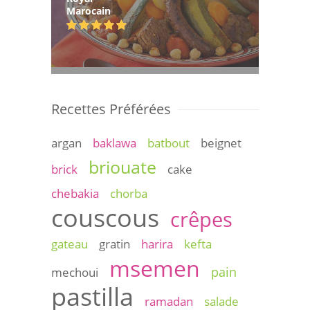
Marocain
Recettes Préférées
argan
baklawa
batbout
beignet
briouate
brick
cake
chebakia
chorba
couscous
crêpes
gateau
gratin
harira
kefta
msemen
pain
mechoui
pastilla
ramadan
salade