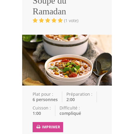
Soupe du
Volailles
Ramadan
Cuisines Orientales
(1 vote)
Pâtisseries Orientales
Recettes marocaine
Cuisine Algérienne
Cuisine Tunisienne
Cuisine Juive
Cuisine Libanaise
Plat pour :
Préparation :
6 personnes
2:00
Articles
Cuisson :
Difficulté :
1:00
compliqué
Actualités
IMPRIMER
Astuces de cuisine