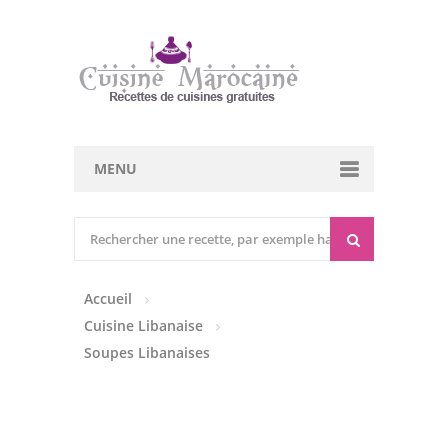
MENU
Cuisine marocaine
Entrées Chaudes
Accueil
Entrées Froides
Cuisine Libanaise
Tajines
Soupes Libanaises
Couscous
Viandes