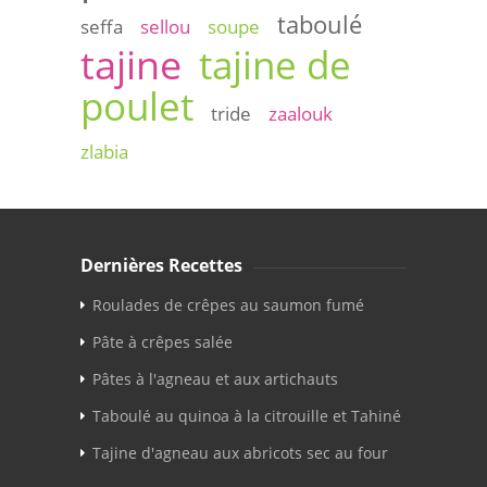
taboulé
seffa
sellou
soupe
tajine
tajine de
poulet
tride
zaalouk
zlabia
Dernières Recettes
Roulades de crêpes au saumon fumé
Pâte à crêpes salée
Pâtes à l'agneau et aux artichauts
Taboulé au quinoa à la citrouille et Tahiné
Tajine d'agneau aux abricots sec au four