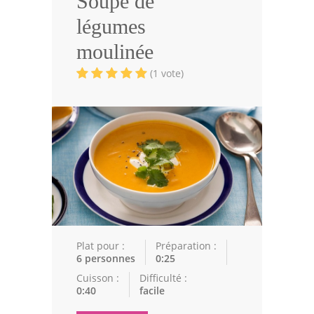
Soupe de
Volailles
légumes
Cuisines Orientales
moulinée
Pâtisseries Orientales
(1 vote)
Recettes marocaine
Cuisine Algérienne
Cuisine Tunisienne
Cuisine Juive
Cuisine Libanaise
Articles
Plat pour :
Préparation :
6 personnes
0:25
Actualités
Cuisson :
Difficulté :
0:40
facile
Astuces de cuisine