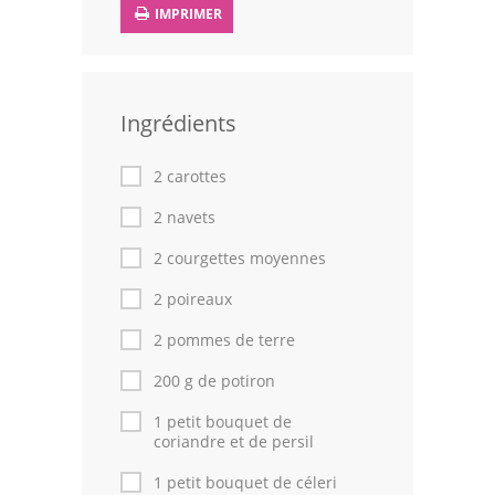
IMPRIMER
Leçons de cuisine
Fêtes Religieuses
Ingrédients
Chefs
Forum
2 carottes
2 navets
Thèmes
2 courgettes moyennes
Espace Personnel
2 poireaux
2 pommes de terre
200 g de potiron
1 petit bouquet de
coriandre et de persil
1 petit bouquet de céleri