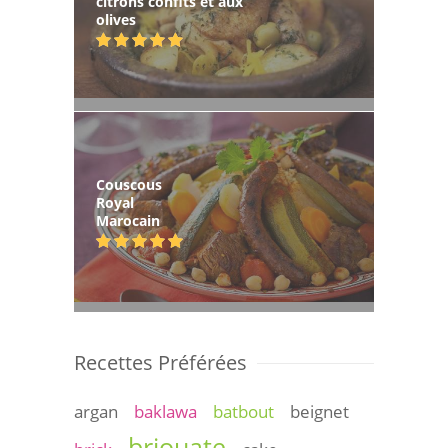
citrons confits et aux
olives
Couscous
Royal
Marocain
Recettes Préférées
argan
baklawa
batbout
beignet
briouate