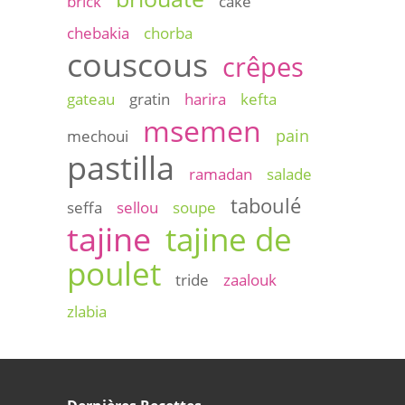
brick
cake
chebakia
chorba
couscous
crêpes
gateau
gratin
harira
kefta
msemen
pain
mechoui
pastilla
ramadan
salade
taboulé
seffa
sellou
soupe
tajine
tajine de
poulet
tride
zaalouk
zlabia