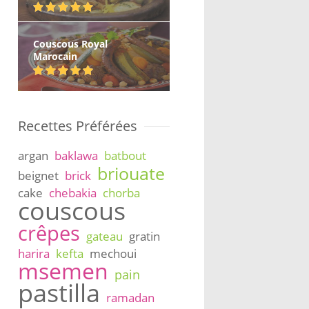
Couscous Royal
Marocain
Recettes Préférées
argan
baklawa
batbout
briouate
beignet
brick
cake
chebakia
chorba
couscous
crêpes
gateau
gratin
harira
kefta
mechoui
msemen
pain
pastilla
ramadan