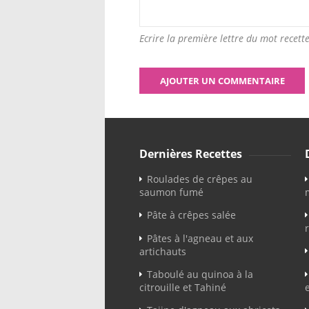
Ecrire la première lettre du mot recette
Dernières Recettes
Roulades de crêpes au
saumon fumé
Pâte à crêpes salée
Pâtes à l'agneau et aux
artichauts
Taboulé au quinoa à la
citrouille et Tahiné