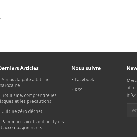
.
Dernièrs Articles
Nous suivre
New
Amlou, la pâte à tatirner
Facebook
Merci
marocaine
afin 
RSS
info
Botulisme, comprendre les
risques et les précautions
Cuisine zéro déchet
Pain marocain, tradition, types
et accompagnements