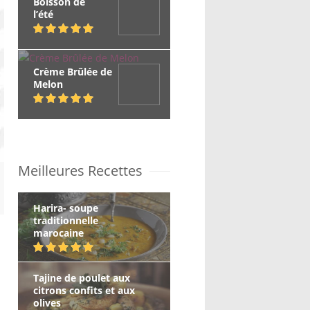
Boisson de
l’été
Crème Brûlée de
Melon
Meilleures Recettes
Harira- soupe
traditionnelle
marocaine
Tajine de poulet aux
citrons confits et aux
olives