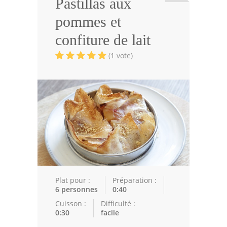
Pastillas aux
Viandes
pommes et
Volailles
confiture de lait
Poissons
(1 vote)
Soupes
Pâtisseries
Epices
Recettes Marocaine
Couscous
Tajines
Plat pour :
Préparation :
6 personnes
0:40
Viandes
Cuisson :
Difficulté :
0:30
facile
Poissons