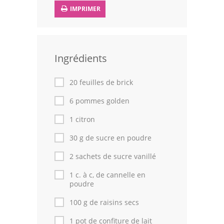
IMPRIMER
Volailles
Cuisines Orientales
Pâtisseries Orientales
Ingrédients
Recettes marocaine
20 feuilles de brick
Cuisine Algérienne
6 pommes golden
1 citron
Cuisine Tunisienne
30 g de sucre en poudre
Cuisine Juive
2 sachets de sucre vanillé
Cuisine Libanaise
1 c. à c, de cannelle en
poudre
Articles
100 g de raisins secs
Actualités
1 pot de confiture de lait