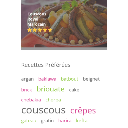
Couscous
Royal
Marocain
Recettes Préférées
argan
baklawa
batbout
beignet
briouate
brick
cake
chebakia
chorba
couscous
crêpes
gateau
gratin
harira
kefta