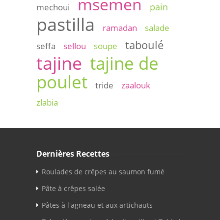
msemen
pain
mechoui
pastilla
ramadan
salade
taboulé
seffa
sellou
soupe
tajine
tajine de
poulet
tride
zaalouk
zlabia
Dernières Recettes
Roulades de crêpes au saumon fumé
Pâte à crêpes salée
Pâtes à l'agneau et aux artichauts