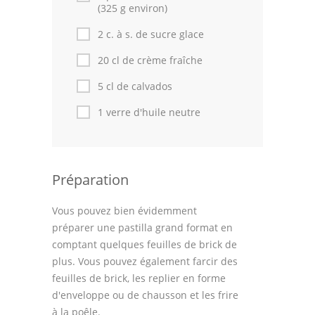
Astuces de cuisine
(325 g environ)
2 c. à s. de sucre glace
Leçons de cuisine
20 cl de crème fraîche
Fêtes Religieuses
5 cl de calvados
Chefs
1 verre d'huile neutre
Forum
Thèmes
Préparation
Espace Personnel
Vous pouvez bien évidemment
préparer une pastilla grand format en
comptant quelques feuilles de brick de
plus. Vous pouvez également farcir des
feuilles de brick, les replier en forme
d'enveloppe ou de chausson et les frire
à la poêle.