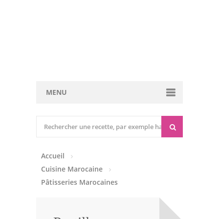
MENU
Cuisine marocaine
Entrées Chaudes
Accueil
Entrées Froides
Cuisine Marocaine
Tajines
Pâtisseries Marocaines
Couscous