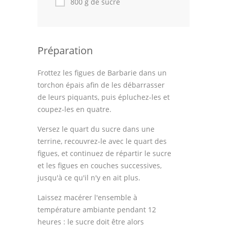
800 g de sucre
Cuisine Tunisienne
Cuisine Juive
Préparation
Cuisine Libanaise
Frottez les figues de Barbarie dans un
torchon épais afin de les débarrasser
Articles
de leurs piquants, puis épluchez-les et
Actualités
coupez-les en quatre.
Versez le quart du sucre dans une
Astuces de cuisine
terrine, recouvrez-le avec le quart des
Leçons de cuisine
figues, et continuez de répartir le sucre
et les figues en couches successives,
Fêtes Religieuses
jusqu'à ce qu'il n'y en ait plus.
Chefs
Laissez macérer l'ensemble à
température ambiante pendant 12
Forum
heures : le sucre doit être alors