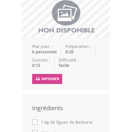
Epices
Recettes Marocaine
Couscous
Tajines
Plat pour :
Préparation :
6 personnes
0:20
Viandes
Cuisson :
Difficulté :
0:15
facile
Poissons
IMPRIMER
Volailles
Cuisines Orientales
Pâtisseries Orientales
Ingrédients
Recettes marocaine
1 kg de figues de Barbarie
Cuisine Algérienne