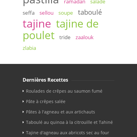
ramadan
salade
taboulé
seffa
sellou
soupe
tajine
tajine de
poulet
tride
zaalouk
zlabia
Dernières Recettes
Roulades de crêpes au saumon fumé
Pâte à crêpes salée
Pâtes à l'agneau et aux artichauts
Taboulé au quinoa à la citrouille et Tahiné
Tajine d'agneau aux abricots sec au four