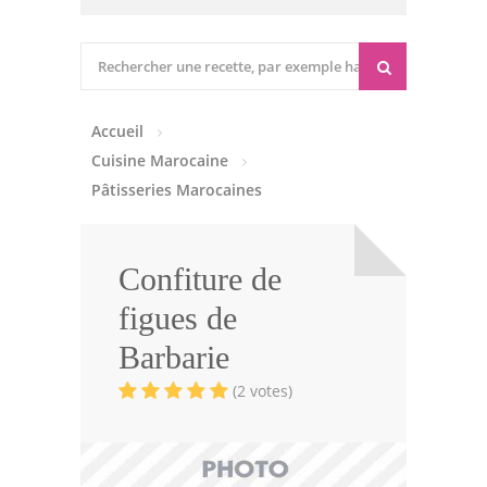
Cuisine marocaine
Entrées Chaudes
Accueil
Entrées Froides
Cuisine Marocaine
Tajines
Pâtisseries Marocaines
Couscous
Confiture de
Viandes
figues de
Volailles
Barbarie
Poissons
(2 votes)
Soupes
Pâtisseries