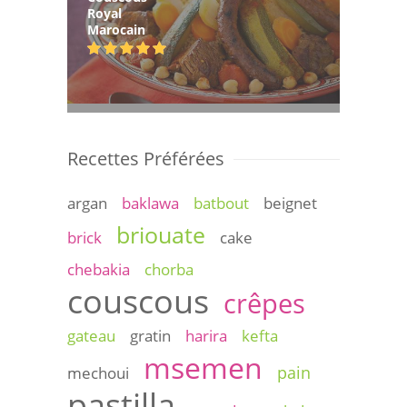
Royal
Marocain
Recettes Préférées
argan
baklawa
batbout
beignet
briouate
brick
cake
chebakia
chorba
couscous
crêpes
gateau
gratin
harira
kefta
msemen
pain
mechoui
pastilla