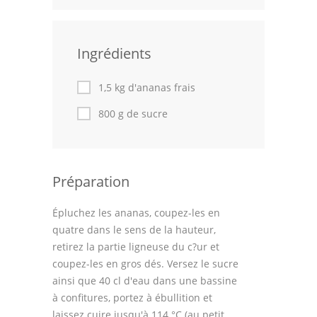
Leçons de cuisine
Ingrédients
Fêtes Religieuses
Chefs
1,5 kg d'ananas frais
Forum
800 g de sucre
Thèmes
Espace Personnel
Préparation
Épluchez les ananas, coupez-les en
quatre dans le sens de la hauteur,
retirez la partie ligneuse du c?ur et
coupez-les en gros dés. Versez le sucre
ainsi que 40 cl d'eau dans une bassine
à confitures, portez à ébullition et
laissez cuire jusqu'à 114 °C (au petit