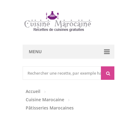
MENU
Cuisine marocaine
Entrées Chaudes
Accueil
Entrées Froides
Cuisine Marocaine
Tajines
Pâtisseries Marocaines
Couscous
Viandes