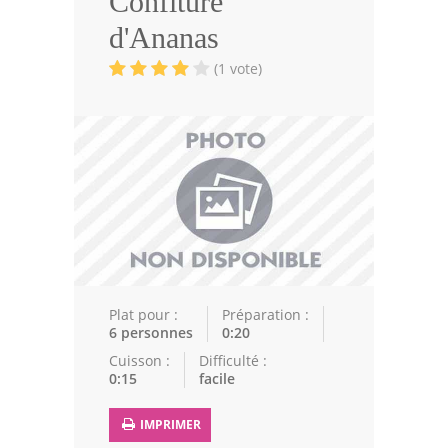
Confiture
Volailles
d'Ananas
Cuisines Orientales
(1 vote)
Pâtisseries Orientales
Recettes marocaine
Cuisine Algérienne
Cuisine Tunisienne
Cuisine Juive
Cuisine Libanaise
Plat pour :
Préparation :
6 personnes
0:20
Articles
Cuisson :
Difficulté :
0:15
facile
Actualités
IMPRIMER
Astuces de cuisine