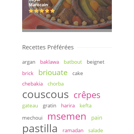
Marocain
Recettes Préférées
argan
baklawa
batbout
beignet
briouate
brick
cake
chebakia
chorba
couscous
crêpes
gateau
gratin
harira
kefta
msemen
pain
mechoui
pastilla
ramadan
salade