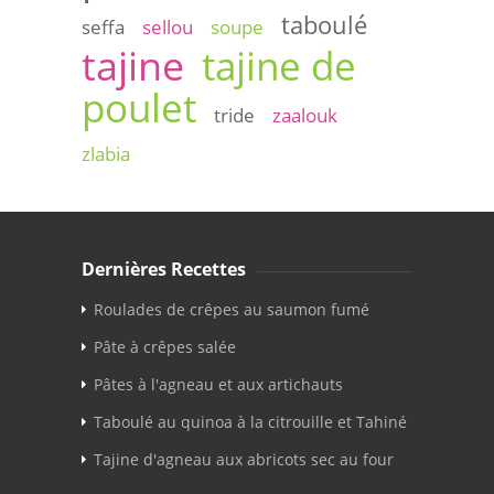
taboulé
seffa
sellou
soupe
tajine
tajine de
poulet
tride
zaalouk
zlabia
Dernières Recettes
Roulades de crêpes au saumon fumé
Pâte à crêpes salée
Pâtes à l'agneau et aux artichauts
Taboulé au quinoa à la citrouille et Tahiné
Tajine d'agneau aux abricots sec au four