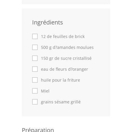
Leçons de cuisine
Ingrédients
Fêtes Religieuses
Chefs
12 de feuilles de brick
Forum
500 g d?amandes moulues
150 gr de sucre cristallisé
Thèmes
eau de fleurs d?oranger
Espace Personnel
huile pour la friture
Miel
grains sésame grillé
Préparation