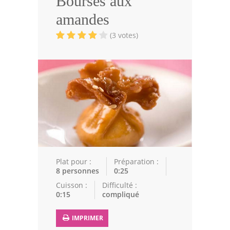
Bourses aux
Volailles
amandes
Cuisines Orientales
(3 votes)
Pâtisseries Orientales
Recettes marocaine
Cuisine Algérienne
Cuisine Tunisienne
Cuisine Juive
Cuisine Libanaise
Plat pour :
Préparation :
8 personnes
0:25
Articles
Cuisson :
Difficulté :
0:15
compliqué
Actualités
IMPRIMER
Astuces de cuisine