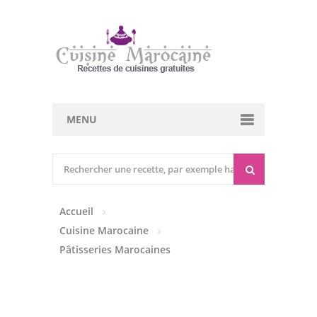
MENU
Cuisine marocaine
Entrées Chaudes
Accueil
Entrées Froides
Cuisine Marocaine
Tajines
Pâtisseries Marocaines
Couscous
Viandes