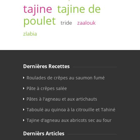
tajine
tajine de
poulet
tride
zaalouk
zlabia
Dernières Recettes
Roulades de crêpes au saumon fumé
Pâte à crêpes salée
Pâtes à l'agneau et aux artichauts
Taboulé au quinoa à la citrouille et Tahiné
Tajine d'agneau aux abricots sec au four
Dernièrs Articles