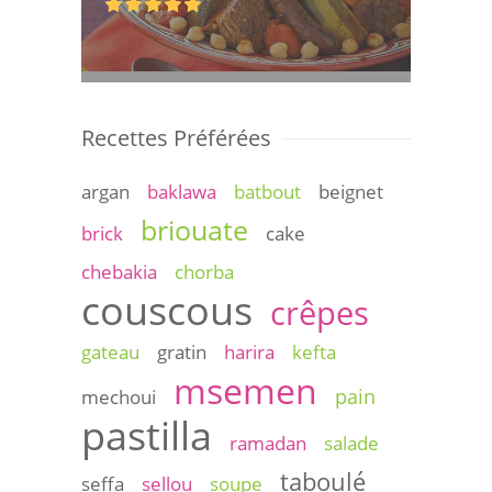
Recettes Préférées
argan
baklawa
batbout
beignet
briouate
brick
cake
chebakia
chorba
couscous
crêpes
gateau
gratin
harira
kefta
msemen
pain
mechoui
pastilla
ramadan
salade
taboulé
seffa
sellou
soupe