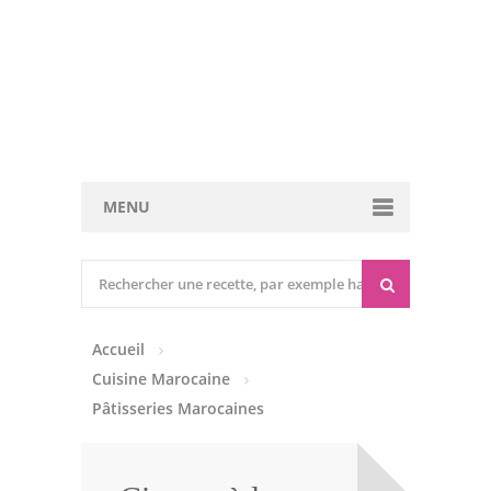
MENU
Cuisine marocaine
Entrées Chaudes
Accueil
Entrées Froides
Cuisine Marocaine
Tajines
Pâtisseries Marocaines
Couscous