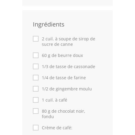
Volailles
Cuisines Orientales
Ingrédients
Pâtisseries Orientales
2 cuil. à soupe de sirop de
sucre de canne
Recettes marocaine
60 g de beurre doux
Cuisine Algérienne
1/3 de tasse de cassonade
Cuisine Tunisienne
1/4 de tasse de farine
Cuisine Juive
1/2 de gingembre moulu
Cuisine Libanaise
1 cuil. à café
80 g de chocolat noir,
Articles
fondu
Actualités
Crème de café: