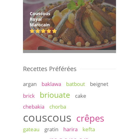
Couscous
Royal
Marocain
Recettes Préférées
argan
baklawa
batbout
beignet
briouate
brick
cake
chebakia
chorba
couscous
crêpes
gateau
gratin
harira
kefta