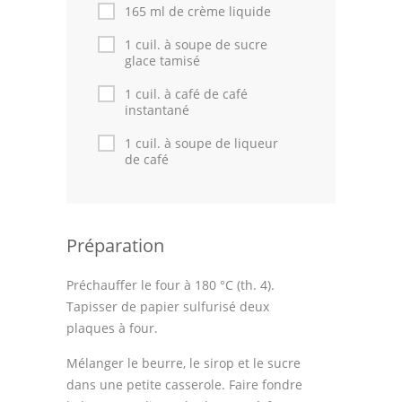
Astuces de cuisine
165 ml de crème liquide
1 cuil. à soupe de sucre
Leçons de cuisine
glace tamisé
Fêtes Religieuses
1 cuil. à café de café
instantané
Chefs
1 cuil. à soupe de liqueur
de café
Forum
Thèmes
Espace Personnel
Préparation
Préchauffer le four à 180 °C (th. 4).
Tapisser de papier sulfurisé deux
plaques à four.
Mélanger le beurre, le sirop et le sucre
dans une petite casserole. Faire fondre