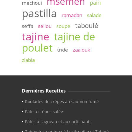
msemen
pain
mechoui
pastilla
ramadan
salade
taboulé
seffa
sellou
soupe
tajine
tajine de
poulet
tride
zaalouk
zlabia
Dernières Recettes
Roulades de crêpes au saumon fumé
Pâte à crêpes salée
Pâtes à l'agneau et aux artichauts
Taboulé au quinoa à la citrouille et Tahiné