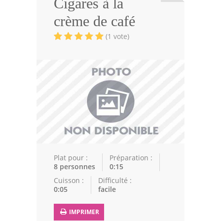
Cigares à la
Viandes
crème de café
Volailles
(1 vote)
Poissons
Soupes
Pâtisseries
Epices
Recettes Marocaine
Couscous
Plat pour :
Préparation :
8 personnes
0:15
Tajines
Cuisson :
Difficulté :
0:05
facile
Viandes
Poissons
IMPRIMER