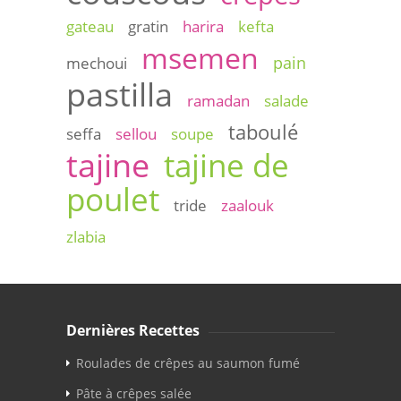
gateau
gratin
harira
kefta
msemen
pain
mechoui
pastilla
ramadan
salade
taboulé
seffa
sellou
soupe
tajine
tajine de
poulet
tride
zaalouk
zlabia
Dernières Recettes
Roulades de crêpes au saumon fumé
Pâte à crêpes salée