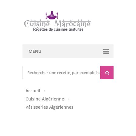
MENU
Cuisine marocaine
Entrées Chaudes
Accueil
Entrées Froides
Cuisine Algérienne
Tajines
Pâtisseries Algériennes
Couscous
Viandes