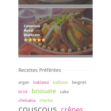
Couscous
Royal
Marocain
Recettes Préférées
argan
baklawa
batbout
beignet
briouate
brick
cake
chebakia
chorba
couscous
crêpes