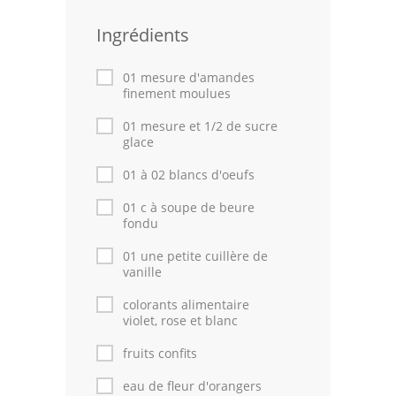
Leçons de cuisine
Ingrédients
Fêtes Religieuses
01 mesure d'amandes
finement moulues
Chefs
01 mesure et 1/2 de sucre
Forum
glace
01 à 02 blancs d'oeufs
Thèmes
01 c à soupe de beure
Espace Personnel
fondu
01 une petite cuillère de
vanille
colorants alimentaire
violet, rose et blanc
fruits confits
eau de fleur d'orangers