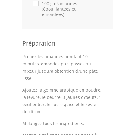
Astuces de cuisine
100 g d?amandes
(ébouillantées et
émondées)
Leçons de cuisine
Fêtes Religieuses
Chefs
Préparation
Forum
Pochez les amandes pendant 10
minutes, émondez puis passez au
Thèmes
mixeur jusqu?à obtention d?une pâte
lisse.
Espace Personnel
Ajoutez la gomme arabique en poudre,
la levure, le beurre, 3 jaunes d?oeufs, 1
oeuf entier, le sucre glace et le zeste
de citron.
Mélangez tous les ingrédients.