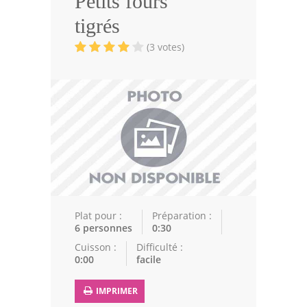
Petits fours
Volailles
tigrés
Cuisines Orientales
(3 votes)
Pâtisseries Orientales
Recettes marocaine
Cuisine Algérienne
Cuisine Tunisienne
Cuisine Juive
Cuisine Libanaise
Plat pour :
Préparation :
6 personnes
0:30
Articles
Cuisson :
Difficulté :
0:00
facile
Actualités
IMPRIMER
Astuces de cuisine