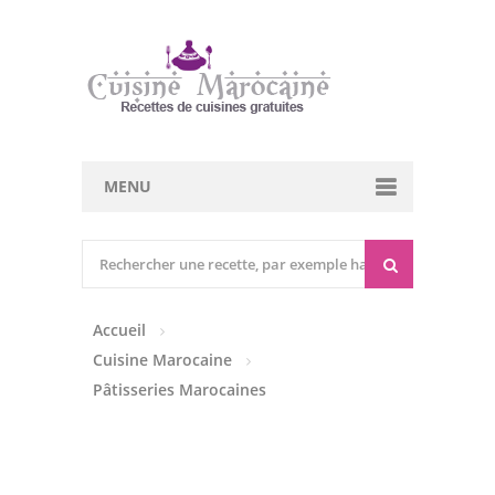
MENU
Cuisine marocaine
Entrées Chaudes
Accueil
Entrées Froides
Cuisine Marocaine
Tajines
Pâtisseries Marocaines
Couscous
Viandes