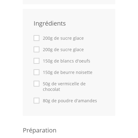
Leçons de cuisine
Ingrédients
Fêtes Religieuses
Chefs
200g de sucre glace
Forum
200g de sucre glace
150g de blancs d'oeufs
Thèmes
150g de beurre noisette
Espace Personnel
50g de vermicelle de
chocolat
80g de poudre d'amandes
Préparation