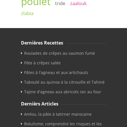
poulet
tride
zaalouk
zlabia
Dernières Recettes
Roulades de crêpes au saumon fumé
Pâte à crêpes salée
Pâtes à l'agneau et aux artichauts
Taboulé au quinoa à la citrouille et Tahiné
Tajine d'agneau aux abricots sec au four
Dernièrs Articles
Amlou, la pâte à tatirner marocaine
Botulisme, comprendre les risques et les