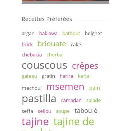
Recettes Préférées
argan
baklawa
batbout
beignet
briouate
brick
cake
chebakia
chorba
couscous
crêpes
gateau
gratin
harira
kefta
msemen
pain
mechoui
pastilla
ramadan
salade
taboulé
seffa
sellou
soupe
tajine
tajine de