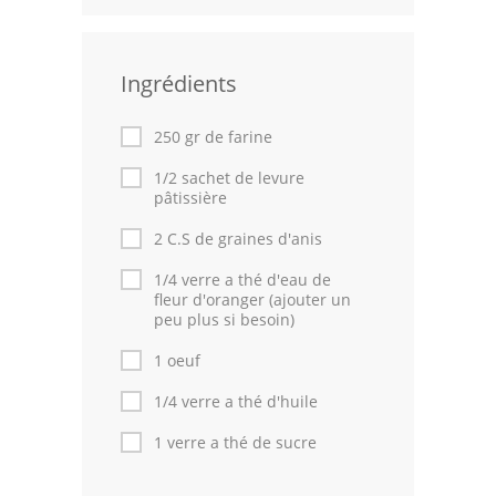
Leçons de cuisine
Ingrédients
Fêtes Religieuses
Chefs
250 gr de farine
Forum
1/2 sachet de levure
pâtissière
Thèmes
2 C.S de graines d'anis
Espace Personnel
1/4 verre a thé d'eau de
fleur d'oranger (ajouter un
peu plus si besoin)
1 oeuf
1/4 verre a thé d'huile
1 verre a thé de sucre