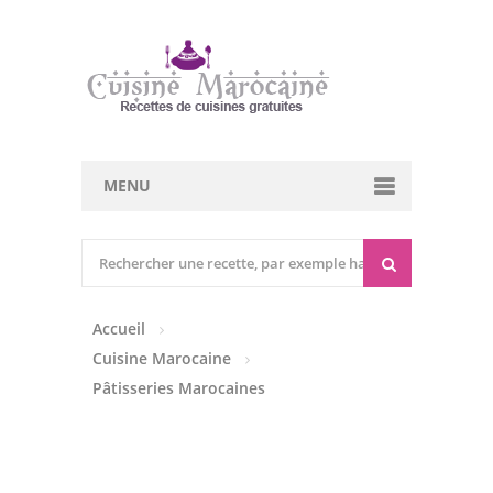
MENU
Cuisine marocaine
Entrées Chaudes
Accueil
Entrées Froides
Cuisine Marocaine
Tajines
Pâtisseries Marocaines
Couscous
Viandes