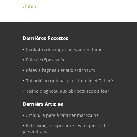
zlabia
Dernières Recettes
Roulades de crêpes au saumon fumé
Pâte à crêpes salée
Pâtes à l'agneau et aux artichauts
Taboulé au quinoa à la citrouille et Tahiné
Tajine d'agneau aux abricots sec au four
Dernièrs Articles
Amlou, la pâte à tatirner marocaine
Botulisme, comprendre les risques et les
précautions