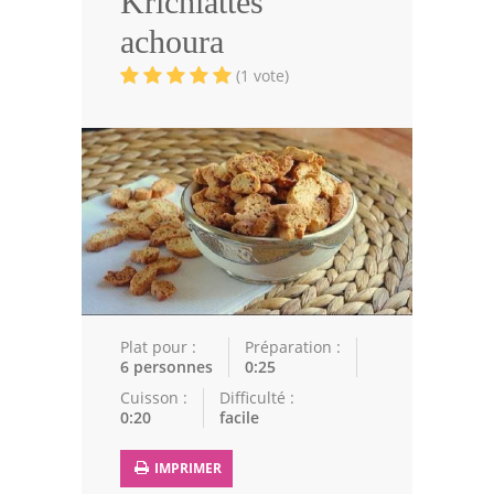
Krichlattes
Volailles
achoura
Cuisines Orientales
(1 vote)
Pâtisseries Orientales
Recettes marocaine
Cuisine Algérienne
Cuisine Tunisienne
Cuisine Juive
Cuisine Libanaise
Plat pour :
Préparation :
6 personnes
0:25
Articles
Cuisson :
Difficulté :
0:20
facile
Actualités
IMPRIMER
Astuces de cuisine