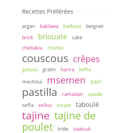
Recettes Préférées
argan
baklawa
batbout
beignet
briouate
brick
cake
chebakia
chorba
couscous
crêpes
gateau
gratin
harira
kefta
msemen
pain
mechoui
pastilla
ramadan
salade
taboulé
seffa
sellou
soupe
tajine
tajine de
poulet
tride
zaalouk