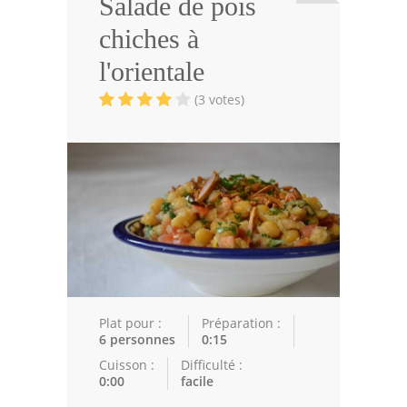
Salade de pois
Viandes
chiches à
Volailles
l'orientale
Poissons
(3 votes)
Soupes
Pâtisseries
Epices
Recettes Marocaine
Couscous
Tajines
Plat pour :
Préparation :
6 personnes
0:15
Viandes
Cuisson :
Difficulté :
0:00
facile
Poissons