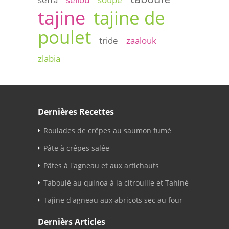
tajine
tajine de
poulet
tride
zaalouk
zlabia
Dernières Recettes
Roulades de crêpes au saumon fumé
Pâte à crêpes salée
Pâtes à l'agneau et aux artichauts
Taboulé au quinoa à la citrouille et Tahiné
Tajine d'agneau aux abricots sec au four
Dernièrs Articles