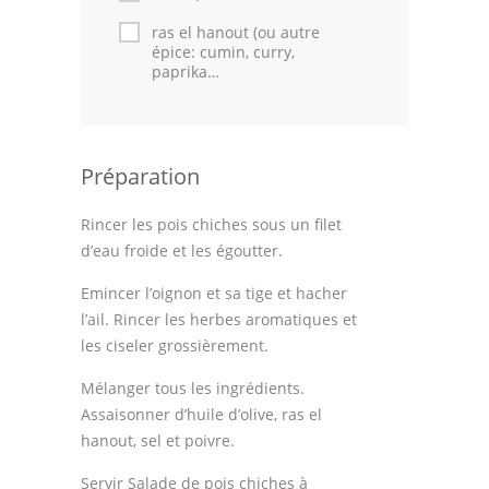
Astuces de cuisine
ras el hanout (ou autre
épice: cumin, curry,
Leçons de cuisine
paprika…
Fêtes Religieuses
Chefs
Préparation
Forum
Rincer les pois chiches sous un filet
Thèmes
d’eau froide et les égoutter.
Espace Personnel
Emincer l’oignon et sa tige et hacher
l’ail. Rincer les herbes aromatiques et
les ciseler grossièrement.
Mélanger tous les ingrédients.
Assaisonner d’huile d’olive, ras el
hanout, sel et poivre.
Servir Salade de pois chiches à