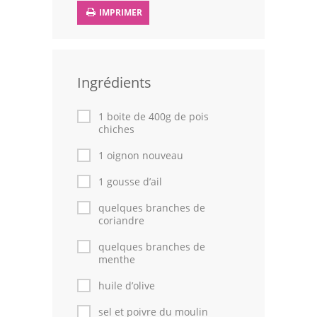
IMPRIMER
Volailles
Cuisines Orientales
Pâtisseries Orientales
Ingrédients
Recettes marocaine
1 boite de 400g de pois
chiches
Cuisine Algérienne
1 oignon nouveau
Cuisine Tunisienne
1 gousse d’ail
Cuisine Juive
quelques branches de
coriandre
Cuisine Libanaise
quelques branches de
menthe
Articles
huile d’olive
Actualités
sel et poivre du moulin