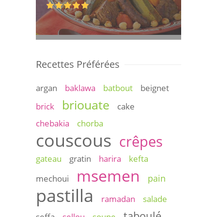
Recettes Préférées
argan
baklawa
batbout
beignet
briouate
brick
cake
chebakia
chorba
couscous
crêpes
gateau
gratin
harira
kefta
msemen
pain
mechoui
pastilla
ramadan
salade
taboulé
seffa
sellou
soupe