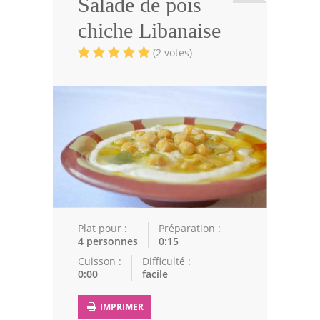
Salade de pois
Viandes
chiche Libanaise
Volailles
(2 votes)
Poissons
Soupes
Pâtisseries
Epices
Recettes Marocaine
Couscous
Plat pour :
Préparation :
4 personnes
0:15
Tajines
Cuisson :
Difficulté :
0:00
facile
Viandes
Poissons
IMPRIMER