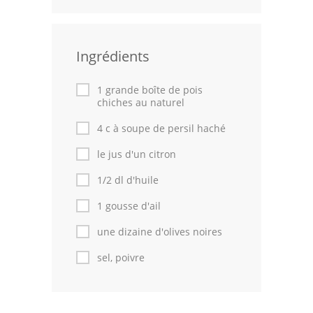
Volailles
Cuisines Orientales
Ingrédients
Pâtisseries Orientales
1 grande boîte de pois
chiches au naturel
Recettes marocaine
4 c à soupe de persil haché
Cuisine Algérienne
le jus d'un citron
Cuisine Tunisienne
1/2 dl d'huile
Cuisine Juive
1 gousse d'ail
Cuisine Libanaise
une dizaine d'olives noires
sel, poivre
Articles
Actualités