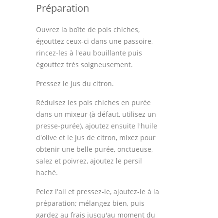
Astuces de cuisine
Préparation
Leçons de cuisine
Ouvrez la boîte de pois chiches,
égouttez ceux-ci dans une passoire,
Fêtes Religieuses
rincez-les à l'eau bouillante puis
égouttez très soigneusement.
Chefs
Pressez le jus du citron.
Forum
Réduisez les pois chiches en purée
Thèmes
dans un mixeur (à défaut, utilisez un
presse-purée), ajoutez ensuite l'huile
Espace Personnel
d'olive et le jus de citron, mixez pour
obtenir une belle purée, onctueuse,
salez et poivrez, ajoutez le persil
haché.
Pelez l'ail et pressez-le, ajoutez-le à la
préparation; mélangez bien, puis
gardez au frais jusqu'au moment du