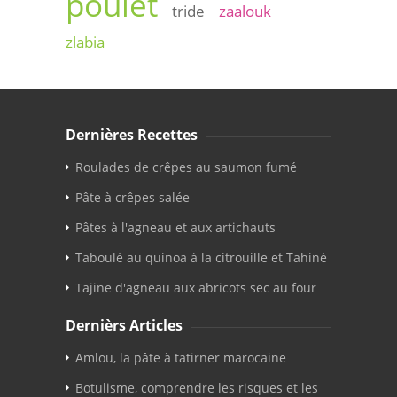
poulet
tride
zaalouk
zlabia
Dernières Recettes
Roulades de crêpes au saumon fumé
Pâte à crêpes salée
Pâtes à l'agneau et aux artichauts
Taboulé au quinoa à la citrouille et Tahiné
Tajine d'agneau aux abricots sec au four
Dernièrs Articles
Amlou, la pâte à tatirner marocaine
Botulisme, comprendre les risques et les