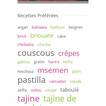
Recettes Préférées
argan
baklawa
batbout
beignet
briouate
brick
cake
chebakia
chorba
couscous
crêpes
gateau
gratin
harira
kefta
msemen
pain
mechoui
pastilla
ramadan
salade
taboulé
seffa
sellou
soupe
tajine
tajine de