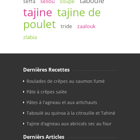
taboulé
seffa
sellou
soupe
tajine
tajine de
poulet
tride
zaalouk
zlabia
Dernières Recettes
Roulades de crêpes au saumon fumé
Pâte à crêpes salée
Pâtes à l'agneau et aux artichauts
Taboulé au quinoa à la citrouille et Tahiné
Tajine d'agneau aux abricots sec au four
Dernièrs Articles