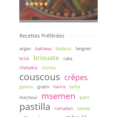
Recettes Préférées
argan
baklawa
batbout
beignet
briouate
brick
cake
chebakia
chorba
couscous
crêpes
gateau
gratin
harira
kefta
msemen
pain
mechoui
pastilla
ramadan
salade