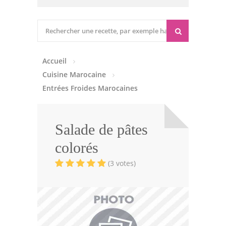
Cuisine marocaine
Entrées Chaudes
Accueil
Entrées Froides
Cuisine Marocaine
Tajines
Entrées Froides Marocaines
Couscous
Salade de pâtes
Viandes
colorés
Volailles
(3 votes)
Poissons
Soupes
Pâtisseries