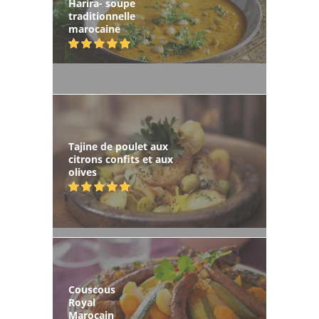
Harira- soupe
traditionnelle
marocaine
Tajine de poulet aux
citrons confits et aux
olives
Couscous
Royal
Marocain