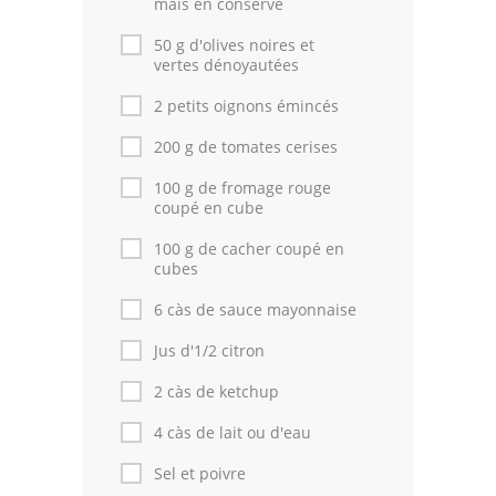
mais en conserve
50 g d'olives noires et
Cuisine Tunisienne
vertes dénoyautées
Cuisine Juive
2 petits oignons émincés
Cuisine Libanaise
200 g de tomates cerises
100 g de fromage rouge
Articles
coupé en cube
Actualités
100 g de cacher coupé en
cubes
Astuces de cuisine
6 càs de sauce mayonnaise
Leçons de cuisine
Jus d'1/2 citron
Fêtes Religieuses
2 càs de ketchup
Chefs
4 càs de lait ou d'eau
Sel et poivre
Forum