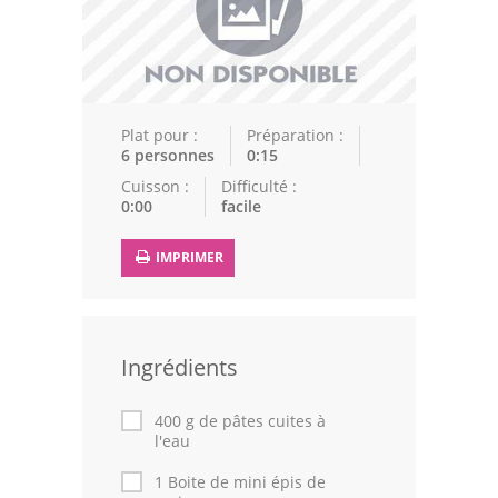
Epices
Recettes Marocaine
Couscous
Plat pour :
Préparation :
6 personnes
0:15
Tajines
Cuisson :
Difficulté :
0:00
facile
Viandes
Poissons
IMPRIMER
Volailles
Cuisines Orientales
Ingrédients
Pâtisseries Orientales
400 g de pâtes cuites à
l'eau
Recettes marocaine
1 Boite de mini épis de
Cuisine Algérienne