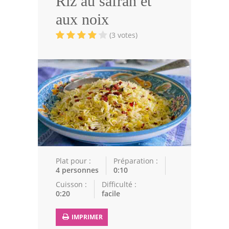
Riz au safran et
Volailles
aux noix
Cuisines Orientales
(3 votes)
Pâtisseries Orientales
Recettes marocaine
Cuisine Algérienne
Cuisine Tunisienne
Cuisine Juive
Cuisine Libanaise
Plat pour :
Préparation :
4 personnes
0:10
Articles
Cuisson :
Difficulté :
0:20
facile
Actualités
IMPRIMER
Astuces de cuisine