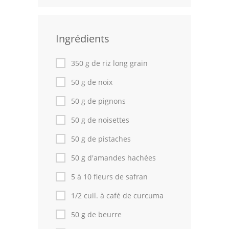
Leçons de cuisine
Ingrédients
Fêtes Religieuses
Chefs
350 g de riz long grain
Forum
50 g de noix
50 g de pignons
Thèmes
50 g de noisettes
Espace Personnel
50 g de pistaches
50 g d'amandes hachées
5 à 10 fleurs de safran
1/2 cuil. à café de curcuma
50 g de beurre