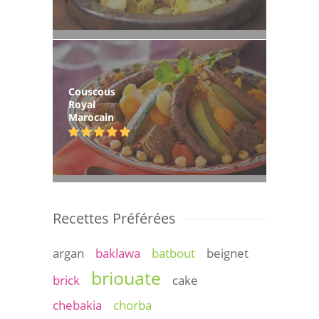
Couscous
Royal
Marocain
Recettes Préférées
argan
baklawa
batbout
beignet
briouate
brick
cake
chebakia
chorba