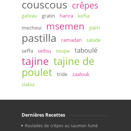
couscous
crêpes
gateau
gratin
harira
kefta
msemen
pain
mechoui
pastilla
ramadan
salade
taboulé
seffa
sellou
soupe
tajine
tajine de
poulet
tride
zaalouk
zlabia
Dernières Recettes
Roulades de crêpes au saumon fumé