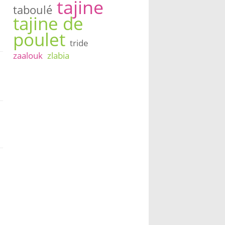
tajine
taboulé
tajine de
poulet
tride
zaalouk
zlabia