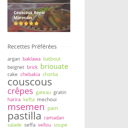
Couscous Royal
Marocain
Recettes Préférées
argan
baklawa
batbout
briouate
beignet
brick
cake
chebakia
chorba
couscous
crêpes
gateau
gratin
harira
kefta
mechoui
msemen
pain
pastilla
ramadan
salade
seffa
sellou
soupe