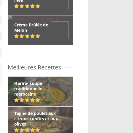
l’été
Crème Brûlée de
Melon
Meilleures Recettes
Harira- soupe
traditionnelle
marocaine
Tajine de poulet aux
citrons confits et aux
olives