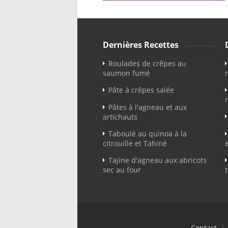
Dernières Recettes
Roulades de crêpes au
saumon fumé
Pâte à crêpes salée
Pâtes à l'agneau et aux
artichauts
Taboulé au quinoa à la
citrouille et Tahiné
Tajine d'agneau aux abricots
sec au four
Contact