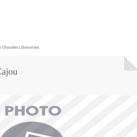
s Chaudes Libanaises
Cajou