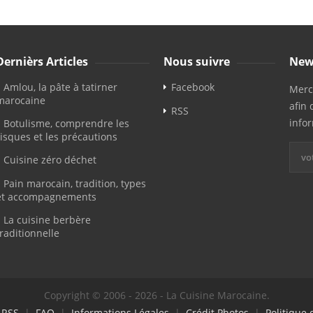
Dernièrs Articles
Nous suivre
New
Amlou, la pâte à tatirner
Facebook
Merci
marocaine
afin 
RSS
info
Botulisme, comprendre les
risques et les précautions
Cuisine zéro déchet
Pain marocain, tradition, types
et accompagnements
La cuisine berbère
traditionnelle
Copyright © 2006 - 2026 - La Cuisine Marocaine.
|
RSS
|
FAQ
|
Informations Légales
|
Crédit Photos
|
Politique 