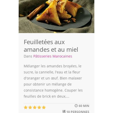
Viandes
Volailles
Poissons
Soupes
Feuilletées aux
Pâtisseries
amandes et au miel
Epices
Dans
Pâtisseries Marocaines
Recettes Marocaine
Mélanger les amandes broyées, le
sucre, la cannelle, l'eau et la fleur
Couscous
d'oranger et un œuf. Bien malaxer
pour obtenir un mélange de
Tajines
consistance homogène. Couper les
feuilles de brick en deux....
Viandes
60 MIN
Poissons
10 PERSONNES