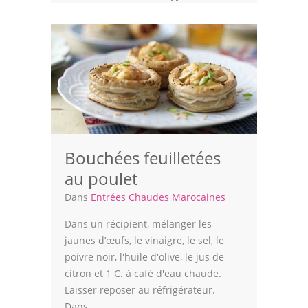
Volailles
Cuisines Orientales
Pâtisseries Orientales
Recettes marocaine
Cuisine Algérienne
Bouchées feuilletées
Cuisine Tunisienne
au poulet
Cuisine Juive
Dans
Entrées Chaudes Marocaines
Dans un récipient, mélanger les
Cuisine Libanaise
jaunes d’œufs, le vinaigre, le sel, le
Articles
poivre noir, l'huile d'olive, le jus de
citron et 1 C. à café d'eau chaude.
Actualités
Laisser reposer au réfrigérateur.
Dans...