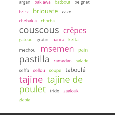
argan
baklawa
batbout
beignet
briouate
brick
cake
chebakia
chorba
couscous
crêpes
gateau
gratin
harira
kefta
msemen
pain
mechoui
pastilla
ramadan
salade
taboulé
seffa
sellou
soupe
tajine
tajine de
poulet
tride
zaalouk
zlabia