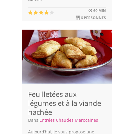
Astuces de cuisine
60 MIN
Leçons de cuisine
6 PERSONNES
Fêtes Religieuses
Chefs
Forum
Thèmes
Espace Personnel
Feuilletées aux
légumes et à la viande
hachée
Dans
Entrées Chaudes Marocaines
Aujourd’hui, je vous propose une