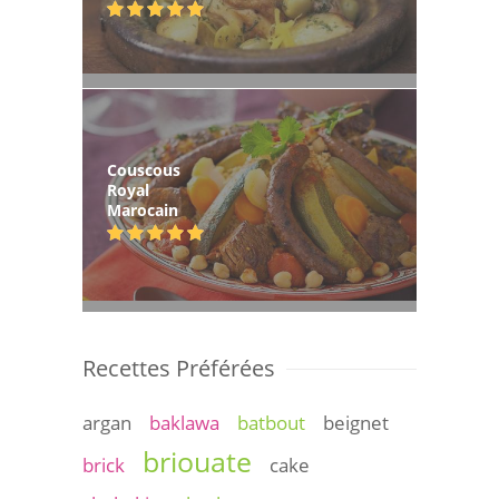
Couscous
Royal
Marocain
Recettes Préférées
argan
baklawa
batbout
beignet
briouate
brick
cake