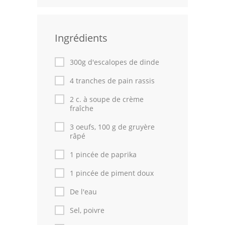
Leçons de cuisine
Ingrédients
Fêtes Religieuses
Chefs
300g d'escalopes de dinde
Forum
4 tranches de pain rassis
2 c. à soupe de crème
Thèmes
fraîche
Espace Personnel
3 oeufs, 100 g de gruyère
râpé
1 pincée de paprika
1 pincée de piment doux
De l'eau
Sel, poivre