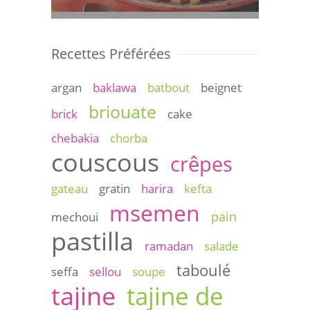
Recettes Préférées
argan
baklawa
batbout
beignet
briouate
brick
cake
chebakia
chorba
couscous
crêpes
gateau
gratin
harira
kefta
msemen
pain
mechoui
pastilla
ramadan
salade
taboulé
seffa
sellou
soupe
tajine
tajine de