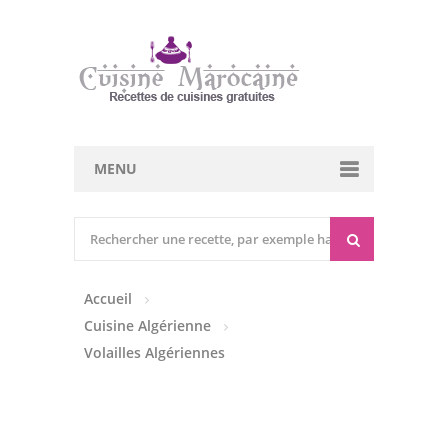
MENU
Cuisine marocaine
Entrées Chaudes
Accueil
Entrées Froides
Cuisine Algérienne
Tajines
Volailles Algériennes
Couscous
Viandes