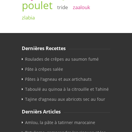
poulet
tride
zaalouk
zlabia
Dernières Recettes
Roulades de crêpes au saumon fumé
Pâte à crêpes salée
Pâtes à l'agneau et aux artichauts
Taboulé au quinoa à la citrouille et Tahiné
Tajine d'agneau aux abricots sec au four
Dernièrs Articles
Amlou, la pâte à tatirner marocaine