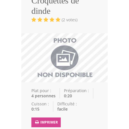
Croquettes de
Volailles
dinde
Cuisines Orientales
(2 votes)
Pâtisseries Orientales
Recettes marocaine
Cuisine Algérienne
Cuisine Tunisienne
Cuisine Juive
Cuisine Libanaise
Plat pour :
Préparation :
4 personnes
0:20
Articles
Cuisson :
Difficulté :
0:15
facile
Actualités
IMPRIMER
Astuces de cuisine