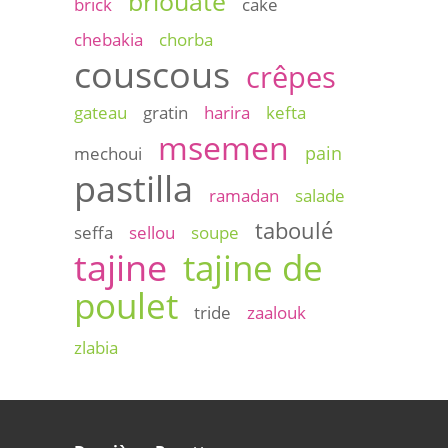
briouate
brick
cake
chebakia
chorba
couscous
crêpes
gateau
gratin
harira
kefta
msemen
pain
mechoui
pastilla
ramadan
salade
taboulé
seffa
sellou
soupe
tajine
tajine de
poulet
tride
zaalouk
zlabia