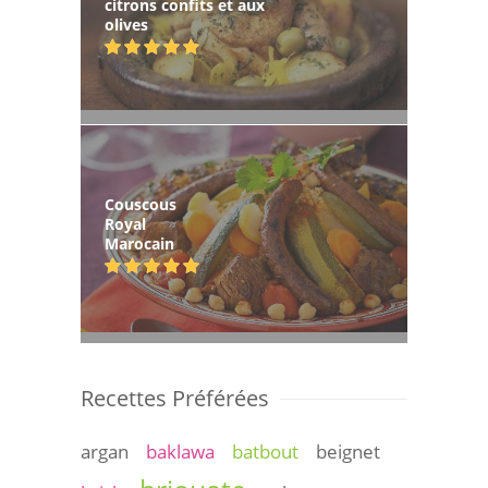
citrons confits et aux
olives
Couscous
Royal
Marocain
Recettes Préférées
argan
baklawa
batbout
beignet