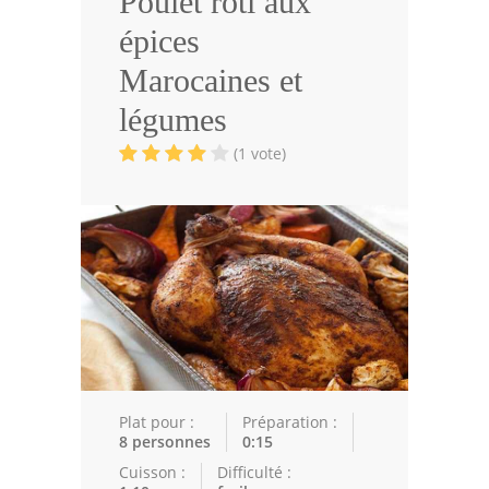
Poulet rôti aux
Volailles
épices
Cuisines Orientales
Marocaines et
Pâtisseries Orientales
légumes
Recettes marocaine
(1 vote)
Cuisine Algérienne
Cuisine Tunisienne
Cuisine Juive
Cuisine Libanaise
Articles
Plat pour :
Préparation :
Actualités
8 personnes
0:15
Cuisson :
Difficulté :
Astuces de cuisine