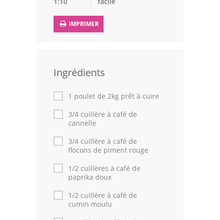
1:10
facile
Leçons de cuisine
IMPRIMER
Fêtes Religieuses
Chefs
Ingrédients
Forum
1 poulet de 2kg prêt à cuire
Thèmes
3/4 cuillère à café de
Espace Personnel
cannelle
3/4 cuillère à café de
flocons de piment rouge
1/2 cuillères à café de
paprika doux
1/2 cuillère à café de
cumin moulu