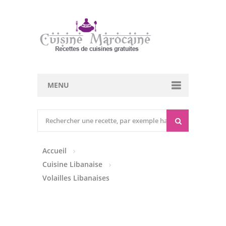
MENU
Cuisine marocaine
Entrées Chaudes
Accueil
Entrées Froides
Cuisine Libanaise
Tajines
Volailles Libanaises
Couscous
Viandes