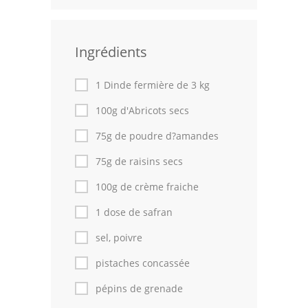
Leçons de cuisine
Ingrédients
Fêtes Religieuses
Chefs
1 Dinde fermière de 3 kg
Forum
100g d'Abricots secs
75g de poudre d?amandes
Thèmes
75g de raisins secs
Espace Personnel
100g de crème fraiche
1 dose de safran
sel, poivre
pistaches concassée
pépins de grenade