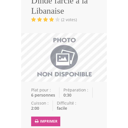
Dinde farcie à la
Volailles
Libanaise
Cuisines Orientales
(2 votes)
Pâtisseries Orientales
Recettes marocaine
Cuisine Algérienne
Cuisine Tunisienne
Cuisine Juive
Cuisine Libanaise
Plat pour :
Préparation :
6 personnes
0:30
Articles
Cuisson :
Difficulté :
2:00
facile
Actualités
IMPRIMER
Astuces de cuisine