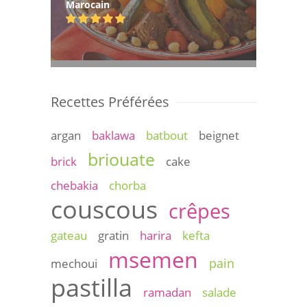
Marocain
Recettes Préférées
argan
baklawa
batbout
beignet
briouate
brick
cake
chebakia
chorba
couscous
crêpes
gateau
gratin
harira
kefta
msemen
pain
mechoui
pastilla
ramadan
salade