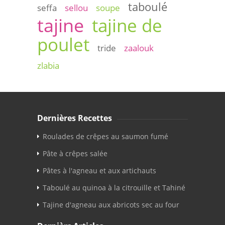
taboulé
seffa
sellou
soupe
tajine
tajine de
poulet
tride
zaalouk
zlabia
Dernières Recettes
Roulades de crêpes au saumon fumé
Pâte à crêpes salée
Pâtes à l'agneau et aux artichauts
Taboulé au quinoa à la citrouille et Tahiné
Tajine d'agneau aux abricots sec au four