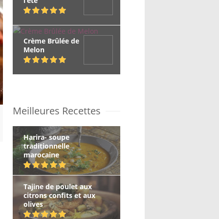
l’été
Crème Brûlée de
Melon
Meilleures Recettes
Harira- soupe
traditionnelle
marocaine
Tajine de poulet aux
citrons confits et aux
olives