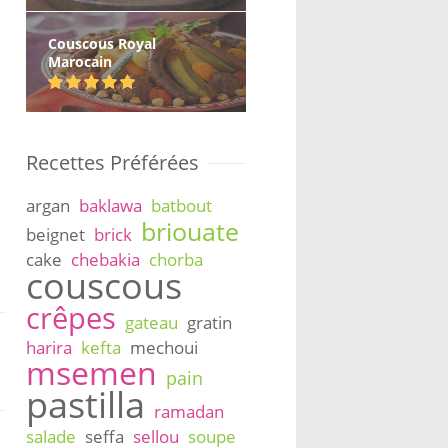
Couscous Royal
Marocain
Recettes Préférées
argan
baklawa
batbout
briouate
beignet
brick
cake
chebakia
chorba
couscous
crêpes
gateau
gratin
harira
kefta
mechoui
msemen
pain
pastilla
ramadan
salade
seffa
sellou
soupe