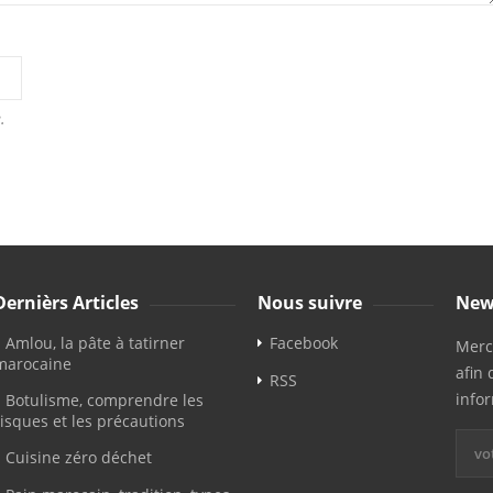
.
Dernièrs Articles
Nous suivre
New
Amlou, la pâte à tatirner
Facebook
Merci
marocaine
afin 
RSS
info
Botulisme, comprendre les
risques et les précautions
Cuisine zéro déchet