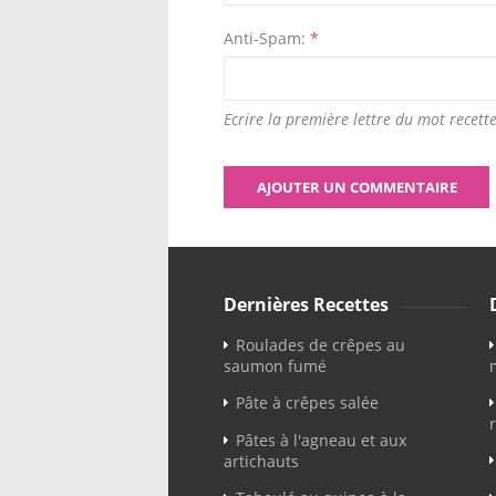
Anti-Spam:
*
Ecrire la première lettre du mot recette
Dernières Recettes
Roulades de crêpes au
saumon fumé
Pâte à crêpes salée
Pâtes à l'agneau et aux
artichauts