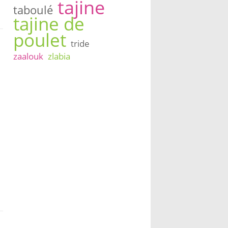
tajine
taboulé
tajine de
poulet
tride
zaalouk
zlabia