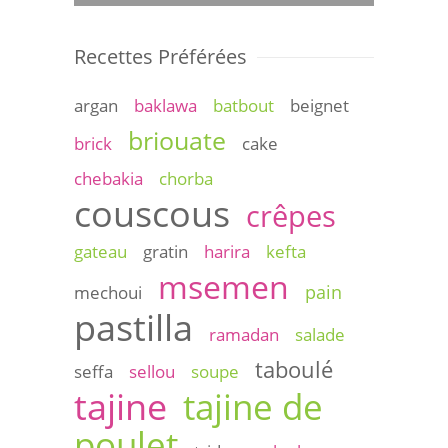
Recettes Préférées
argan
baklawa
batbout
beignet
briouate
brick
cake
chebakia
chorba
couscous
crêpes
gateau
gratin
harira
kefta
msemen
pain
mechoui
pastilla
ramadan
salade
taboulé
seffa
sellou
soupe
tajine
tajine de
poulet