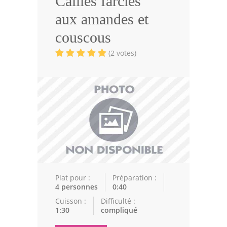
Cailles farcies
Volailles
aux amandes et
Cuisines Orientales
couscous
Pâtisseries Orientales
(2 votes)
Recettes marocaine
Cuisine Algérienne
Cuisine Tunisienne
Cuisine Juive
Cuisine Libanaise
Articles
Plat pour :
Préparation :
4 personnes
0:40
Actualités
Cuisson :
Difficulté :
1:30
compliqué
Astuces de cuisine