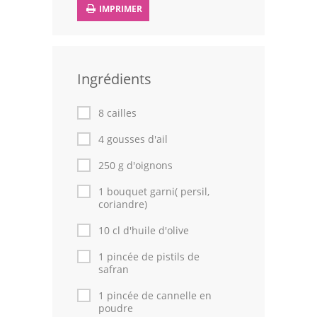
IMPRIMER
Leçons de cuisine
Fêtes Religieuses
Ingrédients
Chefs
Forum
8 cailles
4 gousses d'ail
Thèmes
250 g d'oignons
Espace Personnel
1 bouquet garni( persil,
coriandre)
10 cl d'huile d'olive
1 pincée de pistils de
safran
1 pincée de cannelle en
poudre