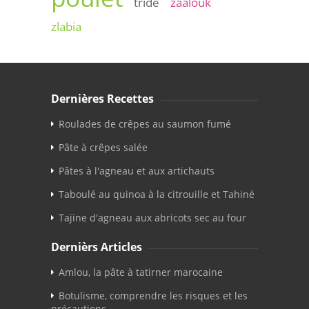
tride
zaalouk
zlabia
Dernières Recettes
Roulades de crêpes au saumon fumé
Pâte à crêpes salée
Pâtes à l'agneau et aux artichauts
Taboulé au quinoa à la citrouille et Tahiné
Tajine d'agneau aux abricots sec au four
Dernièrs Articles
Amlou, la pâte à tatirner marocaine
Botulisme, comprendre les risques et les
précautions