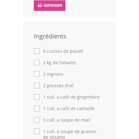
IMPRIMER
Volailles
Cuisines Orientales
Pâtisseries Orientales
Ingrédients
Recettes marocaine
6 cuisses de poulet
Cuisine Algérienne
2 kg de tomates
2 oignons
Cuisine Tunisienne
2 gousses d'ail
Cuisine Juive
1 cuil. a café de gingembre
Cuisine Libanaise
1 cull. a café de cannelle
Articles
3 cull. a soupe de miel
Actualités
1 cull. a soupe de graines
de sésame