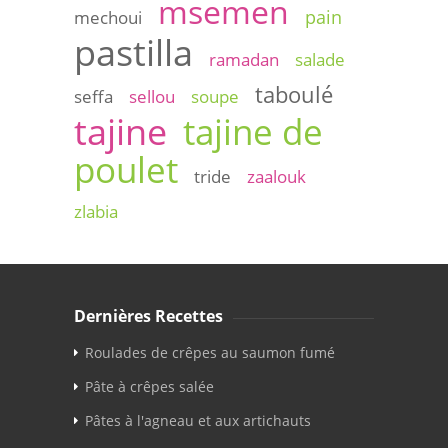
msemen
pain
mechoui
pastilla
ramadan
salade
taboulé
seffa
sellou
soupe
tajine
tajine de
poulet
tride
zaalouk
zlabia
Dernières Recettes
Roulades de crêpes au saumon fumé
Pâte à crêpes salée
Pâtes à l'agneau et aux artichauts