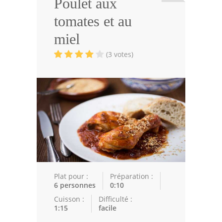
Poulet aux
Viandes
tomates et au
Volailles
miel
Poissons
(3 votes)
Soupes
Pâtisseries
Epices
Recettes Marocaine
Couscous
Tajines
Plat pour :
Préparation :
6 personnes
0:10
Viandes
Cuisson :
Difficulté :
1:15
facile
Poissons