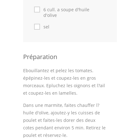
Astuces de cuisine
6 cull. a soupe d'huile
d'olive
Leçons de cuisine
sel
Fêtes Religieuses
Chefs
Préparation
Forum
Thèmes
Ebouillantez et pelez les tomates.
épépinez-les et coupez-les en gros
Espace Personnel
morceaux. Epluchez les oignons et l?ail
et coupez-les en lamelles.
Dans une marmite, faites chauffer l?
huile d'olive, ajoutez-y les cuisses de
poulet et faites-les dorer des deux
cotes pendant environ 5 min. Retirez le
poulet et réservez-le.