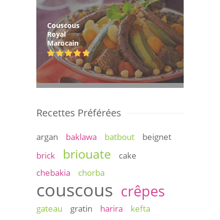
Couscous
Royal
Marocain
Recettes Préférées
argan
baklawa
batbout
beignet
briouate
brick
cake
chebakia
chorba
couscous
crêpes
gateau
gratin
harira
kefta