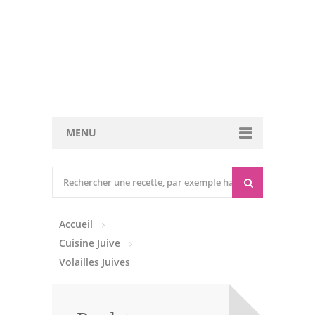
MENU
Cuisine marocaine
Entrées Chaudes
Accueil
Entrées Froides
Cuisine Juive
Tajines
Volailles Juives
Couscous