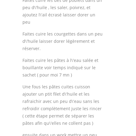
Faites cuire les dés de poulets dans un
peu d\'huile , les saler, poivrez, et
ajoutez l\'ail écrasé laisser dorer un
peu
Faites cuire les courgettes dans un peu
d\'huile laisser dorer légèrement et
réserver.
Faites cuire les pâtes à l\'eau salée et
bouillante voir temps indiqué sur le
sachet ( pour moi 7 mn )
Une fous les pâtes cuites cuisson
ajouter un ptit filet d\'huile et les
rafraichir avec un peu d\'eau sans les
refroidir complètement juste les rincer
( cette étape permet de séparer les
pâtes afin qu\'elles ne collent pas )
ensuite dans un work mettre un peu