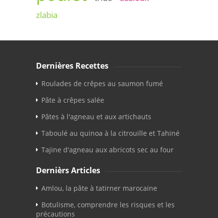
zlabia
Dernières Recettes
Roulades de crêpes au saumon fumé
Pâte à crêpes salée
Pâtes à l'agneau et aux artichauts
Taboulé au quinoa à la citrouille et Tahiné
Tajine d'agneau aux abricots sec au four
Dernièrs Articles
Amlou, la pâte à tatirner marocaine
Botulisme, comprendre les risques et les
précautions