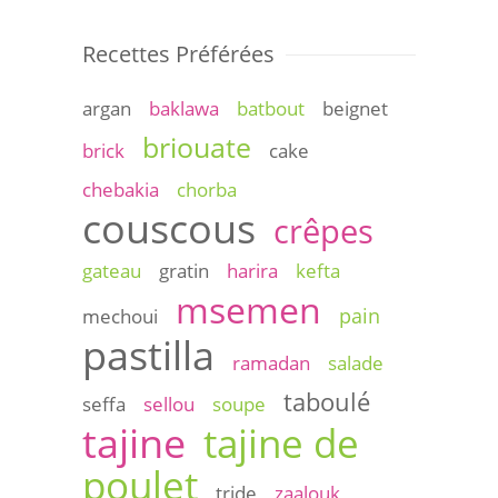
Recettes Préférées
argan
baklawa
batbout
beignet
briouate
brick
cake
chebakia
chorba
couscous
crêpes
gateau
gratin
harira
kefta
msemen
pain
mechoui
pastilla
ramadan
salade
taboulé
seffa
sellou
soupe
tajine
tajine de
poulet
tride
zaalouk