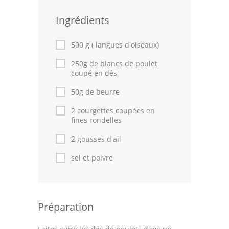
Leçons de cuisine
Ingrédients
Fêtes Religieuses
500 g ( langues d'oiseaux)
Chefs
250g de blancs de poulet
coupé en dés
Forum
50g de beurre
Thèmes
2 courgettes coupées en
fines rondelles
Espace Personnel
2 gousses d'ail
sel et poivre
Préparation