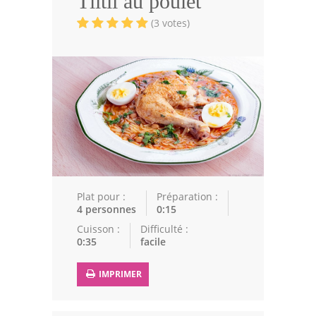
Tlitli au poulet
Volailles
(3 votes)
Cuisines Orientales
Pâtisseries Orientales
Recettes marocaine
Cuisine Algérienne
Cuisine Tunisienne
Cuisine Juive
Plat pour :
Préparation :
4 personnes
0:15
Cuisine Libanaise
Cuisson :
Difficulté :
0:35
facile
Articles
IMPRIMER
Actualités
Astuces de cuisine