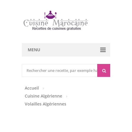
MENU
Cuisine marocaine
Entrées Chaudes
Accueil
Entrées Froides
Cuisine Algérienne
Tajines
Volailles Algériennes
Couscous
Viandes