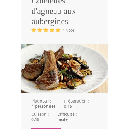
Côtelettes
Volailles
d'agneau aux
Cuisines Orientales
aubergines
Pâtisseries Orientales
(1 vote)
Recettes marocaine
Cuisine Algérienne
Cuisine Tunisienne
Cuisine Juive
Cuisine Libanaise
Articles
Plat pour :
Préparation :
4 personnes
0:15
Actualités
Cuisson :
Difficulté :
0:15
facile
Astuces de cuisine