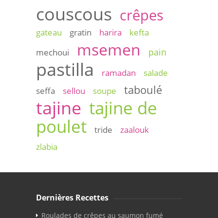
couscous
crêpes
gateau
gratin
harira
kefta
msemen
pain
mechoui
pastilla
ramadan
salade
taboulé
seffa
sellou
soupe
tajine
tajine de
poulet
tride
zaalouk
zlabia
Dernières Recettes
Roulades de crêpes au saumon fumé