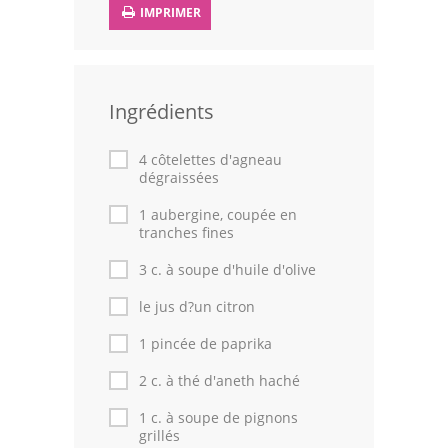
IMPRIMER
Leçons de cuisine
Fêtes Religieuses
Ingrédients
Chefs
Forum
4 côtelettes d'agneau
dégraissées
Thèmes
1 aubergine, coupée en
tranches fines
Espace Personnel
3 c. à soupe d'huile d'olive
le jus d?un citron
1 pincée de paprika
2 c. à thé d'aneth haché
1 c. à soupe de pignons
grillés