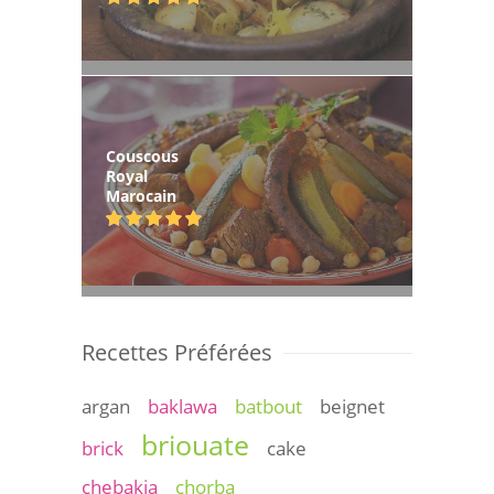
Couscous
Royal
Marocain
Recettes Préférées
argan
baklawa
batbout
beignet
briouate
brick
cake
chebakia
chorba