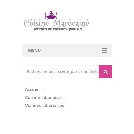
MENU
Cuisine marocaine
Entrées Chaudes
Accueil
Entrées Froides
Cuisine Libanaise
Tajines
Viandes Libanaises
Couscous
Viandes