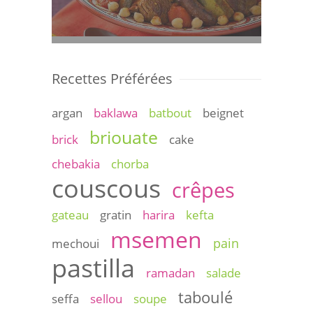
Recettes Préférées
argan
baklawa
batbout
beignet
briouate
brick
cake
chebakia
chorba
couscous
crêpes
gateau
gratin
harira
kefta
msemen
pain
mechoui
pastilla
ramadan
salade
taboulé
seffa
sellou
soupe