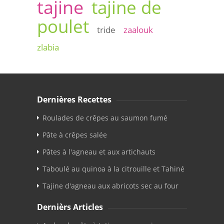
tajine
tajine de
poulet
tride
zaalouk
zlabia
Dernières Recettes
Roulades de crêpes au saumon fumé
Pâte à crêpes salée
Pâtes à l'agneau et aux artichauts
Taboulé au quinoa à la citrouille et Tahiné
Tajine d'agneau aux abricots sec au four
Dernièrs Articles