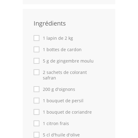
Leçons de cuisine
Ingrédients
Fêtes Religieuses
Chefs
1 lapin de 2 kg
Forum
1 bottes de cardon
5 g de gingembre moulu
Thèmes
2 sachets de colorant
Espace Personnel
safran
200 g d'oignons
1 bouquet de persil
1 bouquet de coriandre
1 citron frais
5 cl d'huile d'olive