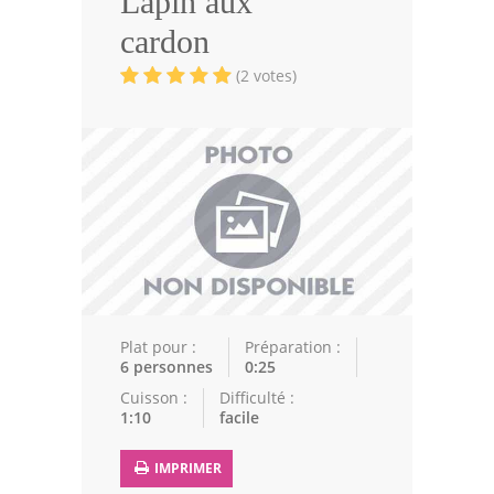
Lapin aux
Volailles
cardon
Cuisines Orientales
(2 votes)
Pâtisseries Orientales
Recettes marocaine
Cuisine Algérienne
Cuisine Tunisienne
Cuisine Juive
Cuisine Libanaise
Plat pour :
Préparation :
6 personnes
0:25
Articles
Cuisson :
Difficulté :
1:10
facile
Actualités
IMPRIMER
Astuces de cuisine