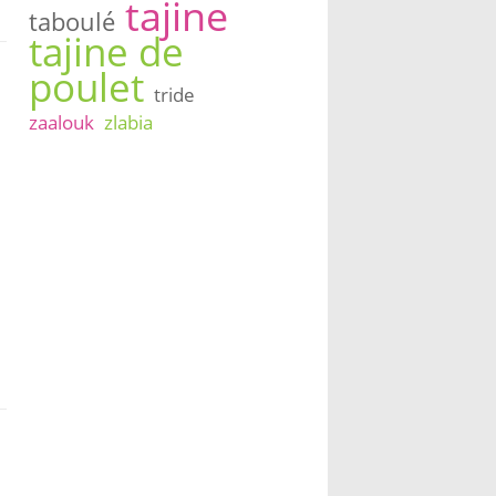
tajine
taboulé
tajine de
poulet
tride
zaalouk
zlabia