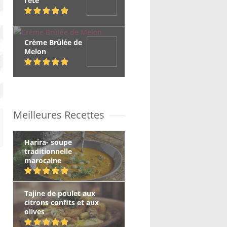
l’été
Crème Brûlée de
Melon
Meilleures Recettes
Harira- soupe
traditionnelle
marocaine
Tajine de poulet aux
citrons confits et aux
olives