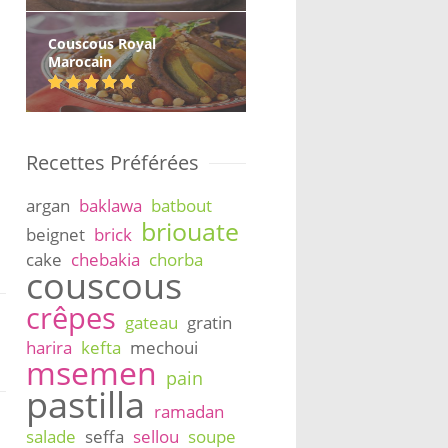
Couscous Royal
Marocain
Recettes Préférées
argan
baklawa
batbout
briouate
beignet
brick
cake
chebakia
chorba
couscous
crêpes
gateau
gratin
harira
kefta
mechoui
msemen
pain
pastilla
ramadan
salade
seffa
sellou
soupe