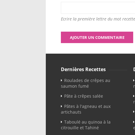
Ecrire la première lettre du mot recette
Dernières Recettes
Roulades de crêpes au
saumon fumé
Pâte à crêpes salée
Pâtes à l'agneau et aux
artichauts
Taboulé au quinoa à la
citrouille et Tahiné