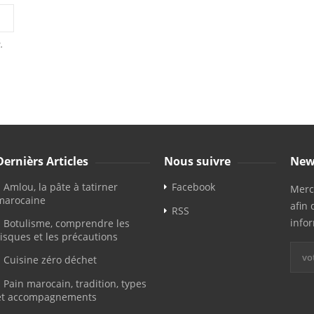
.
Dernièrs Articles
Nous suivre
New
Amlou, la pâte à tatirner
Facebook
Merci
marocaine
afin 
RSS
info
Botulisme, comprendre les
risques et les précautions
Cuisine zéro déchet
Pain marocain, tradition, types
et accompagnements