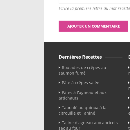
Ecrire la première lettre du mot recette
Dernières Recettes
Roulades de crêpes au
saumon fumé
Pâte à crêpes salée
Pâtes à l'agneau et aux
artichauts
Taboulé au quinoa à la
citrouille et Tahiné
Tajine d'agneau aux abricots
sec au four