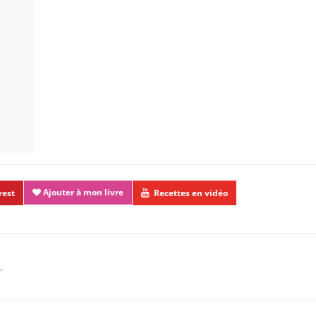
Ajouter à mon livre
rest
Recettes en vidéo
.